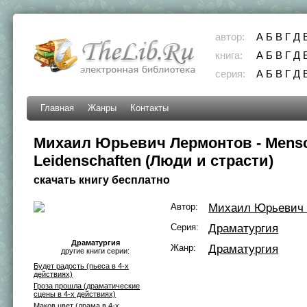
автор:
А
Б
В
Г
Д
книга:
А
Б
В
Г
Д
серия:
А
Б
В
Г
Д
Главная
Жанры
Контакты
Михаил Юрьевич Лермонтов - Mens
Leidenschaften (Люди и страсти)
скачать книгу бесплатно
Автор:
Михаил Юрьевич 
Серия:
Драматургия
Драматургия
Жанр:
Драматургия
другие книги серии:
Будет радость (пьеса в 4-х
действиях)
Гроза прошла (драматические
сцены в 4-х действиях)
Маков цвет (драма в 4-х