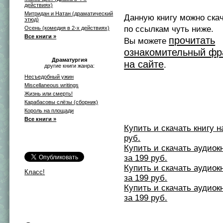
действиях)
Митридан и Натан (драматический
Данную книгу можно ска
этюд)
по ссылкам чуть ниже.
Осень (комедия в 2-х действиях)
Все книги »
прочитать
Вы можете
ознакомительный фр
Драматургия
на сайте
.
другие книги жанра:
Несъедобный ужин
Miscellaneous writings
Жизнь или смерть!
Карабасовы слёзы (сборник)
Король на площади
Все книги »
Купить и скачать книгу на 
руб.
Купить и скачать аудиокни
за 199 руб.
Купить и скачать аудиокни
Класс!
за 199 руб.
Купить и скачать аудиокни
за 199 руб.