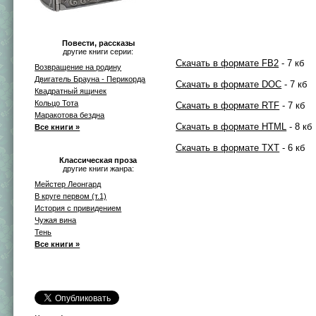
Повести, рассказы
другие книги серии:
Скачать в формате FB2
- 7 кб
Возвращение на родину
Двигатель Брауна - Перикорда
Скачать в формате DOC
- 7 кб
Квадратный ящичек
Кольцо Тота
Скачать в формате RTF
- 7 кб
Маракотова бездна
Скачать в формате HTML
- 8 кб
Все книги »
Скачать в формате TXT
- 6 кб
Классическая проза
другие книги жанра:
Мейстер Леонгард
В круге первом (т.1)
История с привидением
Чужая вина
Тень
Все книги »