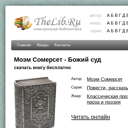
автор:
А
Б
В
Г
Д
книга:
А
Б
В
Г
Д
серия:
А
Б
В
Г
Д
Главная
Жанры
Контакты
Моэм Сомерсет - Божий суд
скачать книгу бесплатно
Автор:
Моэм Сомерсет
Серия:
Повести, рассказ
Жанр:
Классическая про
проза и поэзия
Читать онлайн