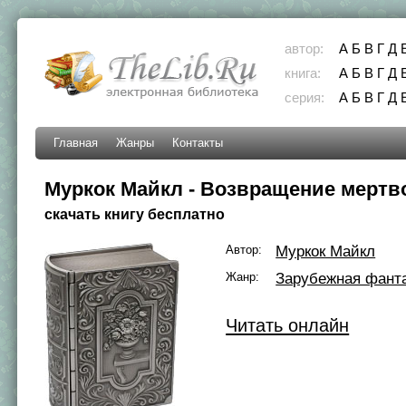
автор:
А
Б
В
Г
Д
книга:
А
Б
В
Г
Д
серия:
А
Б
В
Г
Д
Главная
Жанры
Контакты
Муркок Майкл - Возвращение мертво
скачать книгу бесплатно
Автор:
Муркок Майкл
Жанр:
Зарубежная фант
Читать онлайн