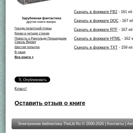
Скачать в формате FB2
- 161 кб
Зарубежная фантастика
Скачать в формате DOC
- 167 к
другие книги жанра:
Гнезда гигантской птицы
Скачать в формате RTF
- 167 кб
Конан и четыре стихии
Скачать в формате HTML
- 162 
Повесть о Рангольде Прошедшем
Сквозь Время
Шестая попытка
Скачать в формате TXT
- 159 кб
В чаще
Все книги »
Класс!
Оставить отзыв о книге
Электронная библиотека TheLib.Ru © 2006-2026 |
Контакты
|
Ав