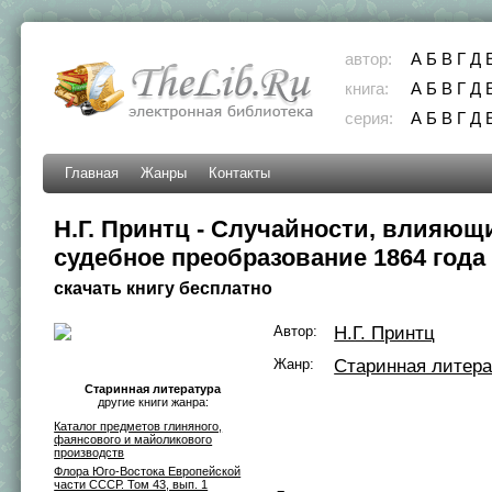
автор:
А
Б
В
Г
Д
книга:
А
Б
В
Г
Д
серия:
А
Б
В
Г
Д
Главная
Жанры
Контакты
Н.Г. Принтц - Случайности, влияющ
судебное преобразование 1864 года
скачать книгу бесплатно
Автор:
Н.Г. Принтц
Жанр:
Старинная литера
Старинная литература
другие книги жанра:
Каталог предметов глиняного,
фаянсового и майоликового
производств
Флора Юго-Востока Европейской
части СССР. Том 43, вып. 1