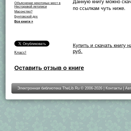
Данную книгу можно ска
Объяснение некоторых мест в
Несторовой летописи
по ссылкам чуть ниже.
Масонство?
Бунтовской дух
Все книги »
Купить и скачать книгу на 
руб.
Класс!
Оставить отзыв о книге
Электронная библиотека TheLib.Ru © 2006-2026 |
Контакты
|
Ав