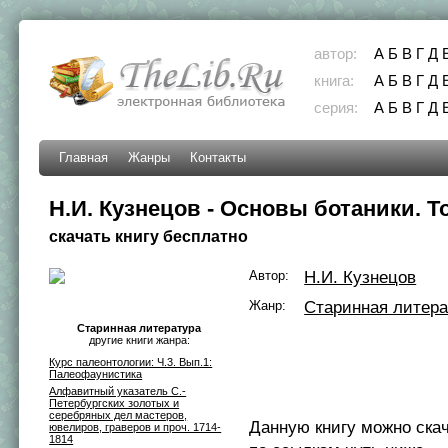
автор:
А
Б
В
Г
Д
книга:
А
Б
В
Г
Д
серия:
А
Б
В
Г
Д
Главная
Жанры
Контакты
Н.И. Кузнецов - Основы ботаники. Т
скачать книгу бесплатно
Автор:
Н.И. Кузнецов
Жанр:
Старинная литера
Старинная литература
другие книги жанра:
Курс палеонтологии: Ч.3. Вып.1:
Палеофаунистика
Алфавитный указатель С.-
Петербургских золотых и
серебряных дел мастеров,
Данную книгу можно ска
ювелиров, граверов и проч. 1714-
1814