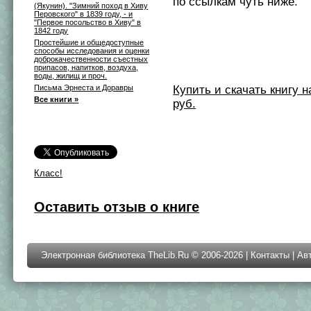
по ссылкам чуть ниже.
(Якунин). "Зимний поход в Хиву
Перовского" в 1839 году, - и
"Первое посольство в Хиву" в
1842 году
Простейшие и общедоступные
способы исследования и оценки
доброкачественности съестных
припасов, напитков, воздуха,
воды, жилищ и проч.
Письма Эрнеста и Доравры
Купить и скачать книгу на 
Все книги »
руб.
Класс!
Оставить отзыв о книге
Электронная библиотека TheLib.Ru © 2006-2026 |
Контакты
|
Ав