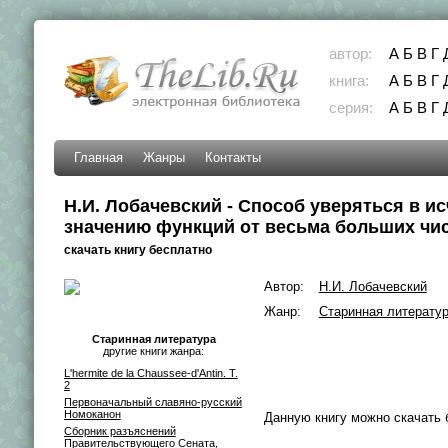
автор:
А
Б
В
Г
книга:
А
Б
В
Г
серия:
А
Б
В
Г
Главная
Жанры
Контакты
Н.И. Лобачевский - Способ уверяться в и
значению функций от весьма больших чи
скачать книгу бесплатно
Автор:
Н.И. Лобачевский
Жанр:
Старинная литерату
Старинная литература
другие книги жанра:
L'hermite de la Chaussee-d'Antin. T.
2
Первоначальный славяно-русский
Номоканон
Данную книгу можно скачать 
Сборник разъяснений
Правительствующего Сената,