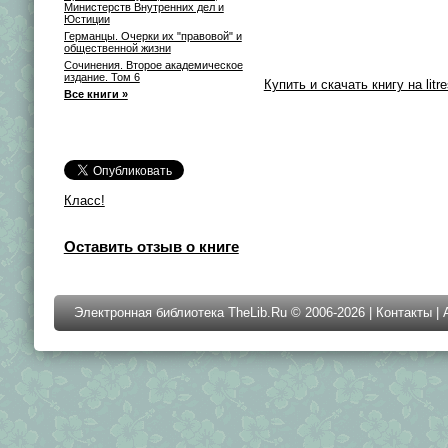
Министерств Внутренних дел и
Юстиции
Германцы. Очерки их "правовой" и
общественной жизни
Сочинения. Второе академическое
издание. Том 6
Купить и скачать книгу на litre
Все книги »
Класс!
Оставить отзыв о книге
Электронная библиотека TheLib.Ru © 2006-2026 |
Контакты
|