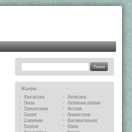
Жанры
Фантастика
Детективы
Проза
Любовные романы
Приключения
Детские
Поэзия
Драматургия
Старинная
Документальная
Религия
Юмор
Дом и семья
Бизнес