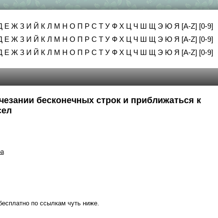
Д
Е
Ж
З
И
Й
К
Л
М
Н
О
П
Р
С
Т
У
Ф
Х
Ц
Ч
Ш
Щ
Э
Ю
Я
[A-Z]
[0-9]
Д
Е
Ж
З
И
Й
К
Л
М
Н
О
П
Р
С
Т
У
Ф
Х
Ц
Ч
Ш
Щ
Э
Ю
Я
[A-Z]
[0-9]
Д
Е
Ж
З
И
Й
К
Л
М
Н
О
П
Р
С
Т
У
Ф
Х
Ц
Ч
Ш
Щ
Э
Ю
Я
[A-Z]
[0-9]
счезании бесконечных строк и приближаться к
сел
ра
бесплатно по ссылкам чуть ниже.