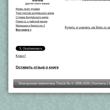
Фэнтези
другие книги жанра:
Кровь пьют руками
Трое против колдовского мира
Стража Колдовского мира
Повесть о райской жизни
Малышка и Карлссон-2
Купить и скачать на litres.ru з
Все книги »
Класс!
Оставить отзыв о книге
Электронная библиотека TheLib.Ru © 2006-2026 |
Контакты
|