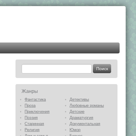
Жанры
Фантастика
Детективы
Проза
Любовные романы
Приключения
Детские
Поэзия
Драматургия
Старинная
Документальная
Религия
Юмор
Дом и семья
Бизнес