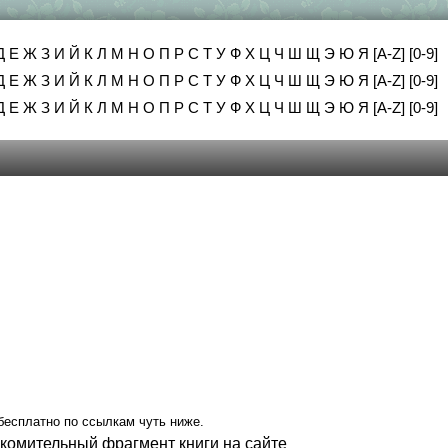
Д
Е
Ж
З
И
Й
К
Л
М
Н
О
П
Р
С
Т
У
Ф
Х
Ц
Ч
Ш
Щ
Э
Ю
Я
[A-Z]
[0-9]
Д
Е
Ж
З
И
Й
К
Л
М
Н
О
П
Р
С
Т
У
Ф
Х
Ц
Ч
Ш
Щ
Э
Ю
Я
[A-Z]
[0-9]
Д
Е
Ж
З
И
Й
К
Л
М
Н
О
П
Р
С
Т
У
Ф
Х
Ц
Ч
Ш
Щ
Э
Ю
Я
[A-Z]
[0-9]
бесплатно по ссылкам чуть ниже.
акомительный фрагмент книги на сайте
.