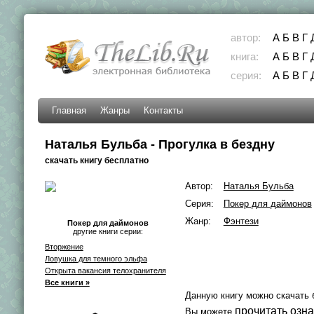
автор:
А
Б
В
Г
книга:
А
Б
В
Г
серия:
А
Б
В
Г
Главная
Жанры
Контакты
Наталья Бульба - Прогулка в бездну
скачать книгу бесплатно
Автор:
Наталья Бульба
Серия:
Покер для даймонов
Жанр:
Фэнтези
Покер для даймонов
другие книги серии:
Вторжение
Ловушка для темного эльфа
Открыта вакансия телохранителя
Все книги »
Данную книгу можно скачать 
прочитать озн
Вы можете