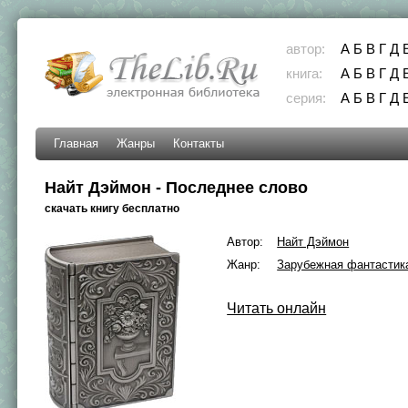
автор:
А
Б
В
Г
Д
книга:
А
Б
В
Г
Д
серия:
А
Б
В
Г
Д
Главная
Жанры
Контакты
Найт Дэймон - Последнее слово
скачать книгу бесплатно
Автор:
Найт Дэймон
Жанр:
Зарубежная фантастик
Читать онлайн