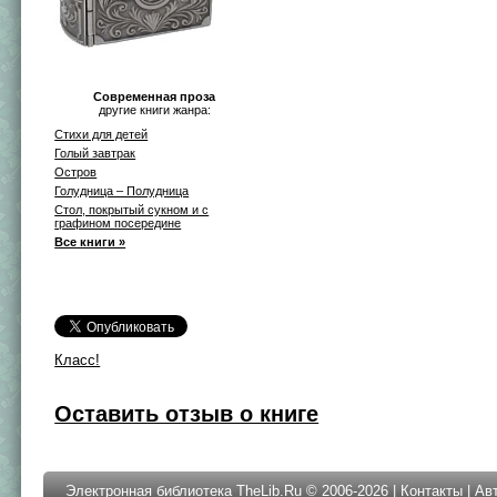
Современная проза
другие книги жанра:
Стихи для детей
Голый завтрак
Остров
Голудница – Полудница
Стол, покрытый сукном и с
графином посередине
Все книги »
Класс!
Оставить отзыв о книге
Электронная библиотека TheLib.Ru © 2006-2026 |
Контакты
|
Ав