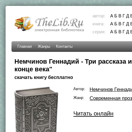
автор:
А
Б
В
Г
Д
книга:
А
Б
В
Г
Д
серия:
А
Б
В
Г
Д
Главная
Жанры
Контакты
Немчинов Геннадий - Три рассказа и
конце века"
скачать книгу бесплатно
Автор:
Немчинов Геннад
Жанр:
Современная про
Читать онлайн