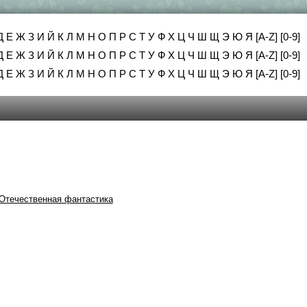
Д
Е
Ж
З
И
Й
К
Л
М
Н
О
П
Р
С
Т
У
Ф
Х
Ц
Ч
Ш
Щ
Э
Ю
Я
[A-Z]
[0-9]
Д
Е
Ж
З
И
Й
К
Л
М
Н
О
П
Р
С
Т
У
Ф
Х
Ц
Ч
Ш
Щ
Э
Ю
Я
[A-Z]
[0-9]
Д
Е
Ж
З
И
Й
К
Л
М
Н
О
П
Р
С
Т
У
Ф
Х
Ц
Ч
Ш
Щ
Э
Ю
Я
[A-Z]
[0-9]
Отечественная фантастика