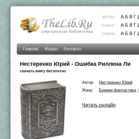
автор:
А
Б
В
Г
книга:
А
Б
В
Г
серия:
А
Б
В
Г
Главная
Жанры
Контакты
Нестеренко Юрий - Ошибка Риллена Ли
скачать книгу бесплатно
Автор:
Нестеренко Юрий
Жанр:
Боевая фантастика
,
Читать онлайн