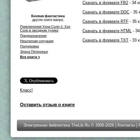
Скачать в формате FB2
- 34 к
Скачать в формате DOC
- 35 
Боевая фантастика
другие книги жанра:
Скачать в формате RTF
- 35 к
Приключения Хэна Соло-1: Хэн
Соло в звездном тупике
Скачать в формате HTML
- 34
Предназначение
Скачать в формате TXT
- 33 к
Нештатная ситуация
Полукровка
Эпоха Пятизонья
Все книги »
Класс!
Оставить отзыв о книге
Электронная библиотека TheLib.Ru © 2006-2026 |
Контакты
|