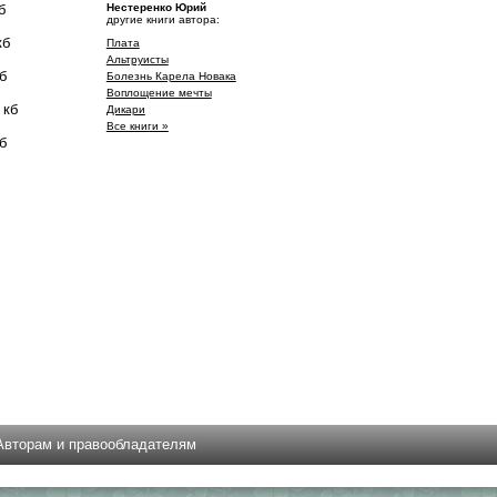
б
Нестеренко Юрий
другие книги автора:
кб
Плата
Альтруисты
б
Болезнь Карела Новака
Воплощение мечты
 кб
Дикари
Все книги »
б
Авторам и правообладателям