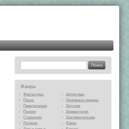
Жанры
Фантастика
Детективы
Проза
Любовные романы
Приключения
Детские
Поэзия
Драматургия
Старинная
Документальная
Религия
Юмор
Дом и семья
Бизнес