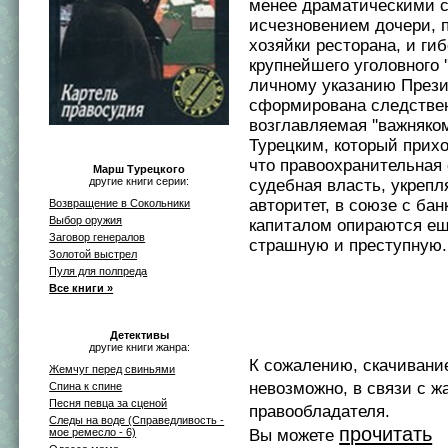
менее драматическими 
исчезновением дочери,
хозяйки ресторана, и ги
крупнейшего уголовного ''
личному указанию През
сформирована следствен
возглавляемая ''важняко
Турецким, который прихо
что правоохранительная
Марш Турецкого
другие книги серии:
судебная власть, укрепл
авторитет, в союзе с ба
Возвращение в Сокольники
Выбор оружия
капиталом опираются ещ
Заговор генералов
страшную и преступную.
Золотой выстрел
Пуля для полпреда
Все книги »
Детективы
другие книги жанра:
К сожалению, скачивани
Жемчуг перед свиньями
невозможно, в связи с ж
Спина к спине
Песня певца за сценой
правообладателя.
Следы на воде (Справедливость -
прочитать
мое ремесло - 6)
Вы можете