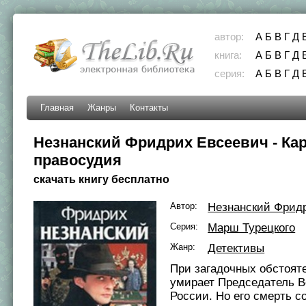
автор:
А
Б
В
Г
Д
книга:
А
Б
В
Г
Д
серия:
А
Б
В
Г
Д
Главная
Жанры
Контакты
Незнанский Фридрих Евсеевич - Ка
правосудия
скачать книгу бесплатно
Автор:
Незнанский Фрид
Серия:
Марш Турецкого
Жанр:
Детективы
При загадочных обстоят
умирает Председатель В
России. Но его смерть с