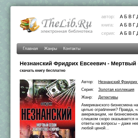
автор:
А
Б
В
Г
книга:
А
Б
В
Г
серия:
А
Б
В
Г
Главная
Жанры
Контакты
Незнанский Фридрих Евсеевич - Мертвый с
скачать книгу бесплатно
Автор:
Незнанский Фридрих
Серия:
Золотая коллекция
Жанр:
Детективы
Американского бизнесмена на
целью ограбления? Правда, «
американцем, ни бизнесменом.
слишком скоро оказывается не
ответы на вопросы – даже не
любой ценой…