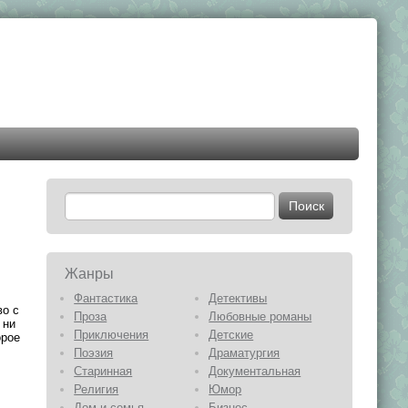
Жанры
Фантастика
Детективы
во с
Проза
Любовные романы
 ни
Приключения
Детские
орое
Поэзия
Драматургия
Старинная
Документальная
Религия
Юмор
Дом и семья
Бизнес