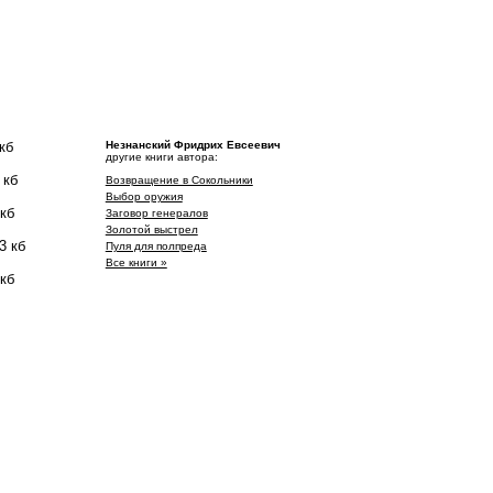
кб
Незнанский Фридрих Евсеевич
другие книги автора:
 кб
Возвращение в Сокольники
Выбор оружия
 кб
Заговор генералов
Золотой выстрел
3 кб
Пуля для полпреда
Все книги »
 кб