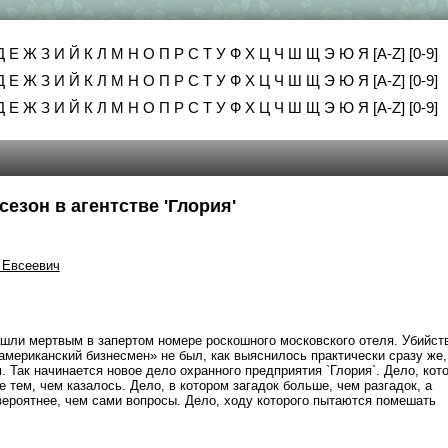
Д
Е
Ж
З
И
Й
К
Л
М
Н
О
П
Р
С
Т
У
Ф
Х
Ц
Ч
Ш
Щ
Э
Ю
Я
[A-Z]
[0-9]
Д
Е
Ж
З
И
Й
К
Л
М
Н
О
П
Р
С
Т
У
Ф
Х
Ц
Ч
Ш
Щ
Э
Ю
Я
[A-Z]
[0-9]
Д
Е
Ж
З
И
Й
К
Л
М
Н
О
П
Р
С
Т
У
Ф
Х
Ц
Ч
Ш
Щ
Э
Ю
Я
[A-Z]
[0-9]
езон в агентстве 'Глория'
 Евсеевич
шли мертвым в запертом номере роскошного московского отеля. Убийст
американский бизнесмен» не был, как выяснилось практически сразу же,
 Так начинается новое дело охранного предприятия `Глория`. Дело, кот
 тем, чем казалось. Дело, в котором загадок больше, чем разгадок, а
вероятнее, чем сами вопросы. Дело, ходу которого пытаются помешать