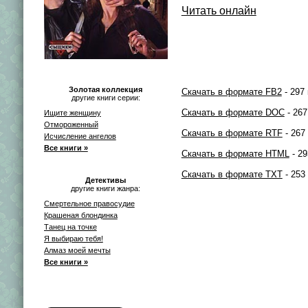
Читать онлайн
Золотая коллекция
Скачать в формате FB2
- 297 
другие книги серии:
Скачать в формате DOC
- 267
Ищите женщину
Отмороженный
Скачать в формате RTF
- 267
Исчисление ангелов
Все книги »
Скачать в формате HTML
- 29
Скачать в формате TXT
- 253
Детективы
другие книги жанра:
Смертельное правосудие
Крашеная блондинка
Танец на точке
Я выбираю тебя!
Алмаз моей мечты
Все книги »