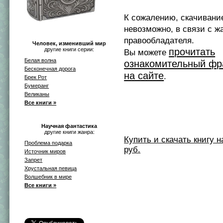
К сожалению, скачивани
невозможно, в связи с ж
правообладателя.
Человек, изменивший мир
другие книги серии:
прочитать
Вы можете
Белая волна
ознакомительный фр
Бесконечная дорога
на сайте
.
Брек Рот
Бумеранг
Великаны
Все книги »
Научная фантастика
другие книги жанра:
Купить и скачать книгу на 
Проблема подарка
руб.
Источник миров
Запрет
Хрустальная певица
Волшебник в мире
Все книги »