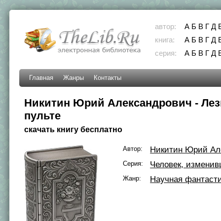
автор:
А
Б
В
Г
Д
книга:
А
Б
В
Г
Д
серия:
А
Б
В
Г
Д
Главная
Жанры
Контакты
Никитин Юрий Александрович - Лез
пульте
скачать книгу бесплатно
Автор:
Никитин Юрий Ал
Серия:
Человек, измени
Жанр:
Научная фантаст