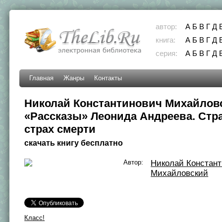
автор:
А
Б
В
Г
Д
книга:
А
Б
В
Г
Д
серия:
А
Б
В
Г
Д
Главная
Жанры
Контакты
Николай Константинович Михайловс
«Рассказы» Леонида Андреева. Стр
страх смерти
скачать книгу бесплатно
Автор:
Николай Констан
Михайловский
Класс!