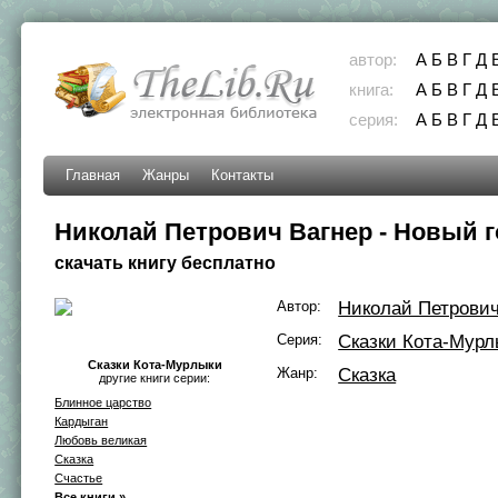
автор:
А
Б
В
Г
Д
книга:
А
Б
В
Г
Д
серия:
А
Б
В
Г
Д
Главная
Жанры
Контакты
Николай Петрович Вагнер - Новый 
скачать книгу бесплатно
Автор:
Николай Петрович
Серия:
Сказки Кота-Мурл
Сказки Кота-Мурлыки
Жанр:
Сказка
другие книги серии:
Блинное царство
Кардыган
Любовь великая
Сказка
Счастье
Все книги »