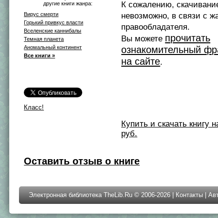
К сожалению, скачивани
другие книги жанра:
Вирус смерти
невозможно, в связи с ж
Горький привкус власти
правообладателя.
Вселенские каннибалы
прочитать
Вы можете
Темная планета
Аномальный континент
ознакомительный фр
Все книги »
на сайте
.
Класс!
Купить и скачать книгу на 
руб.
Оставить отзыв о книге
Электронная библиотека TheLib.Ru © 2006-2026 |
Контакты
|
Ав