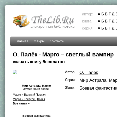
автор:
А
Б
В
Г
Д
книга:
А
Б
В
Г
Д
серия:
А
Б
В
Г
Д
Главная
Жанры
Контакты
О. Палёк - Марго – светлый вампир
скачать книгу бесплатно
Автор:
О. Палёк
Серия:
Мир Астрала, Мар
Мир Астрала, Марго
Жанр:
Боевая фантасти
другие книги серии:
Марго и Великий Портал
Марго и Трезубец Шивы
Все книги »
Боевая фантастика