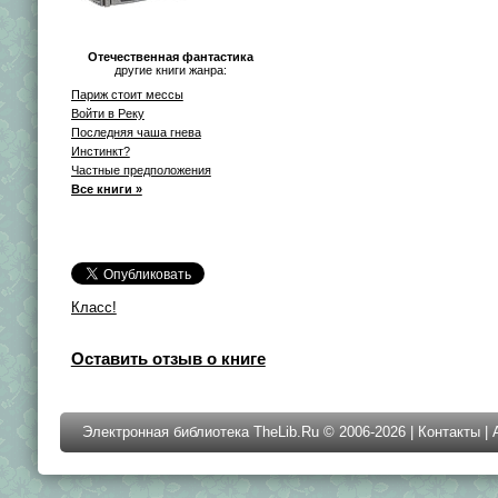
Отечественная фантастика
другие книги жанра:
Париж стоит мессы
Войти в Реку
Последняя чаша гнева
Инстинкт?
Частные предположения
Все книги »
Класс!
Оставить отзыв о книге
Электронная библиотека TheLib.Ru © 2006-2026 |
Контакты
|