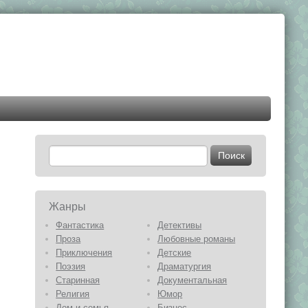
Жанры
Фантастика
Детективы
Проза
Любовные романы
Приключения
Детские
Поэзия
Драматургия
Старинная
Документальная
Религия
Юмор
Дом и семья
Бизнес