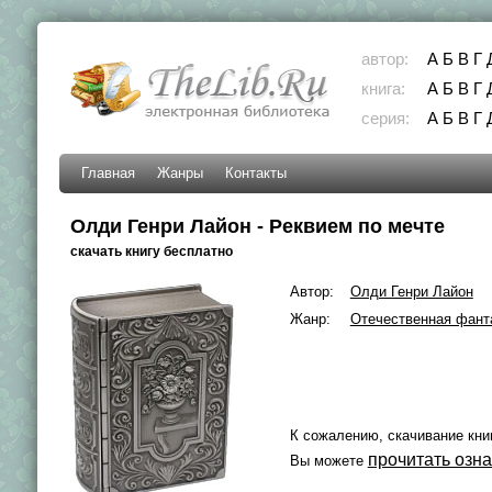
автор:
А
Б
В
Г
книга:
А
Б
В
Г
серия:
А
Б
В
Г
Главная
Жанры
Контакты
Олди Генри Лайон - Реквием по мечте
скачать книгу бесплатно
Автор:
Олди Генри Лайон
Жанр:
Отечественная фант
К сожалению, скачивание кни
прочитать озн
Вы можете