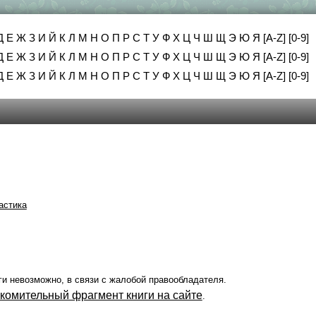
Д
Е
Ж
З
И
Й
К
Л
М
Н
О
П
Р
С
Т
У
Ф
Х
Ц
Ч
Ш
Щ
Э
Ю
Я
[A-Z]
[0-9]
Д
Е
Ж
З
И
Й
К
Л
М
Н
О
П
Р
С
Т
У
Ф
Х
Ц
Ч
Ш
Щ
Э
Ю
Я
[A-Z]
[0-9]
Д
Е
Ж
З
И
Й
К
Л
М
Н
О
П
Р
С
Т
У
Ф
Х
Ц
Ч
Ш
Щ
Э
Ю
Я
[A-Z]
[0-9]
астика
ги невозможно, в связи с жалобой правообладателя.
акомительный фрагмент книги на сайте
.