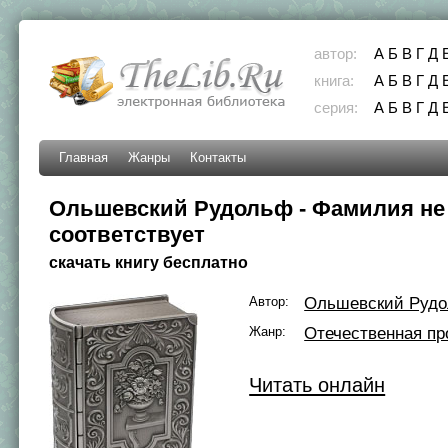
автор:
А
Б
В
Г
Д
книга:
А
Б
В
Г
Д
серия:
А
Б
В
Г
Д
Главная
Жанры
Контакты
Ольшевский Рудольф - Фамилия не
соответствует
скачать книгу бесплатно
Автор:
Ольшевский Руд
Жанр:
Отечественная пр
Читать онлайн