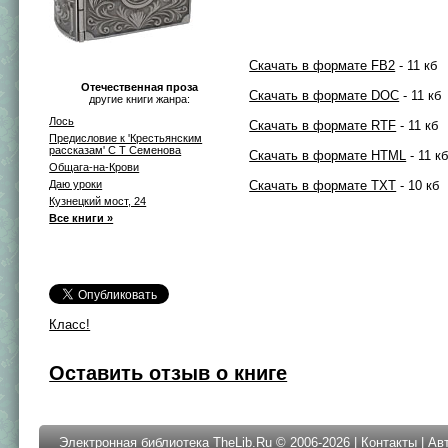
Скачать в формате FB2
- 11 кб
Отечественная проза
Скачать в формате DOC
- 11 кб
другие книги жанра:
Лось
Скачать в формате RTF
- 11 кб
Предисловие к 'Крестьянским
рассказам' С Т Семенова
Скачать в формате HTML
- 11 к
Общага-на-Крови
Даю уроки
Скачать в формате TXT
- 10 кб
Кузнецкий мост, 24
Все книги »
Класс!
Оставить отзыв о книге
Электронная библиотека TheLib.Ru © 2006-2026 |
Контакты
|
Ав