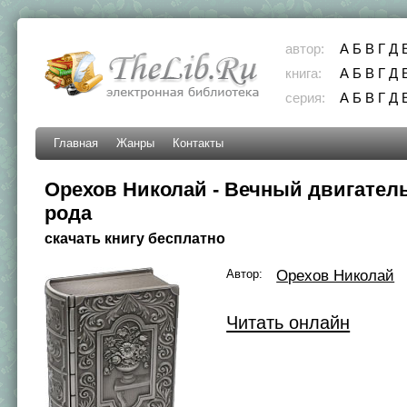
автор:
А
Б
В
Г
Д
книга:
А
Б
В
Г
Д
серия:
А
Б
В
Г
Д
Главная
Жанры
Контакты
Орехов Николай - Вечный двигатель
рода
скачать книгу бесплатно
Автор:
Орехов Николай
Читать онлайн