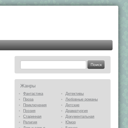
Жанры
Фантастика
Детективы
Проза
Любовные романы
Приключения
Детские
Поэзия
Драматургия
Старинная
Документальная
Религия
Юмор
Дом и семья
Бизнес