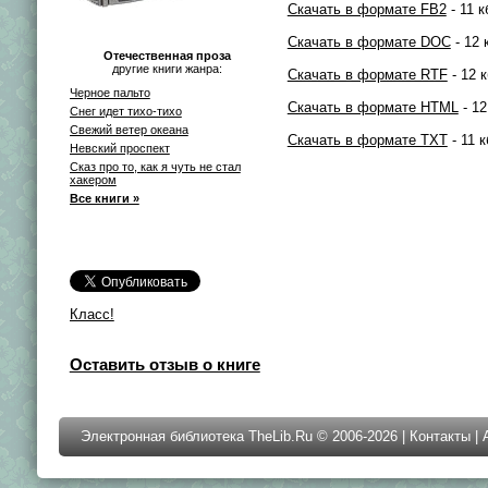
Скачать в формате FB2
- 11 к
Скачать в формате DOC
- 12 
Отечественная проза
другие книги жанра:
Скачать в формате RTF
- 12 к
Черное пальто
Скачать в формате HTML
- 12
Снег идет тихо-тихо
Свежий ветер океана
Скачать в формате TXT
- 11 к
Невский проспект
Сказ про то, как я чуть не стал
хакером
Все книги »
Класс!
Оставить отзыв о книге
Электронная библиотека TheLib.Ru © 2006-2026 |
Контакты
|