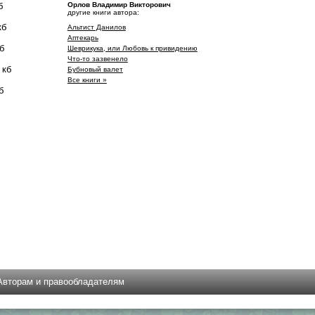
б
Орлов Владимир Викторович
другие книги автора:
кб
Альтист Данилов
Аптекарь
б
Шеврикука, или Любовь к привидению
Что-то зазвенело
 кб
Бубновый валет
Все книги »
б
Авторам и правообладателям