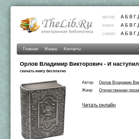
автор:
А
Б
В
Г
книга:
А
Б
В
Г
серия:
А
Б
В
Г
Главная
Жанры
Контакты
Орлов Владимир Викторович - И наступило
скачать книгу бесплатно
Автор:
Орлов Владимир Вик
Жанр:
Отечественная проз
Читать онлайн