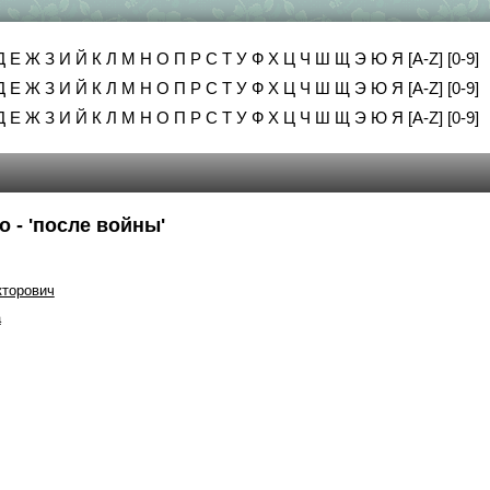
Д
Е
Ж
З
И
Й
К
Л
М
Н
О
П
Р
С
Т
У
Ф
Х
Ц
Ч
Ш
Щ
Э
Ю
Я
[A-Z]
[0-9]
Д
Е
Ж
З
И
Й
К
Л
М
Н
О
П
Р
С
Т
У
Ф
Х
Ц
Ч
Ш
Щ
Э
Ю
Я
[A-Z]
[0-9]
Д
Е
Ж
З
И
Й
К
Л
М
Н
О
П
Р
С
Т
У
Ф
Х
Ц
Ч
Ш
Щ
Э
Ю
Я
[A-Z]
[0-9]
 - 'после войны'
торович
а