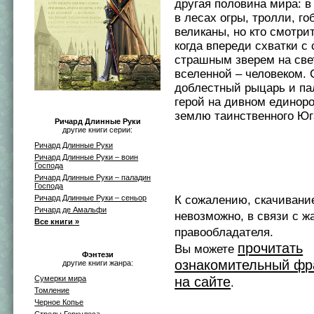
другая половина мира: в
в лесах огры, тролли, г
великаны, но кто смотрит
когда впереди схватки с
страшным зверем на свет
вселенной – человеком. 
доблестный рыцарь и па
герой на дивном единоро
землю таинственного Юг
Ричард Длинные Руки
другие книги серии:
Ричард Длинные Руки
Ричард Длинные Руки – воин
Господа
Ричард Длинные Руки – паладин
Господа
Ричард Длинные Руки – сеньор
К сожалению, скачивани
Ричард де Амальфи
невозможно, в связи с ж
Все книги »
правообладателя.
прочитать
Вы можете
Фэнтези
ознакомительный фр
другие книги жанра:
Сумерки мира
на сайте
.
Томление
Черное Копье
Стрелы Геркулеса