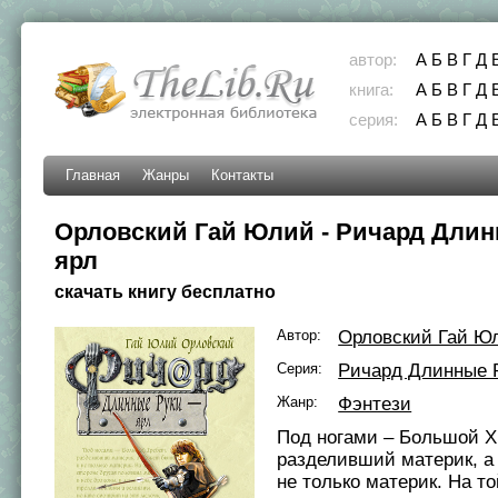
автор:
А
Б
В
Г
Д
книга:
А
Б
В
Г
Д
серия:
А
Б
В
Г
Д
Главная
Жанры
Контакты
Орловский Гай Юлий - Ричард Длин
ярл
скачать книгу бесплатно
Автор:
Орловский Гай Ю
Серия:
Ричард Длинные 
Жанр:
Фэнтези
Под ногами – Большой Х
разделивший материк, а
не только материк. На т