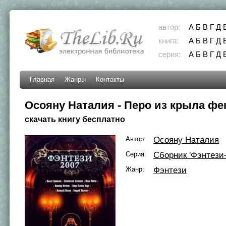
автор:
А
Б
В
Г
Д
книга:
А
Б
В
Г
Д
серия:
А
Б
В
Г
Д
Главная
Жанры
Контакты
Осояну Наталия - Перо из крыла фе
скачать книгу бесплатно
Автор:
Осояну Наталия
Серия:
Сборник 'Фэнтези-
Жанр:
Фэнтези