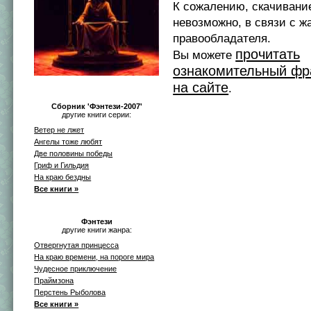
К сожалению, скачивани
невозможно, в связи с ж
правообладателя.
прочитать
Вы можете
ознакомительный фр
на сайте
.
Сборник 'Фэнтези-2007'
другие книги серии:
Ветер не лжет
Ангелы тоже любят
Две половины победы
Гриф и Гильдия
На краю бездны
Все книги »
Фэнтези
другие книги жанра:
Отвергнутая принцесса
На краю времени, на пороге мира
Чудесное приключение
Праймзона
Перстень Рыболова
Все книги »