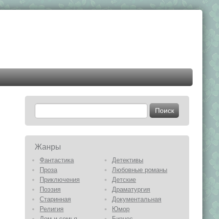
Жанры
Фантастика
Детективы
Проза
Любовные романы
Приключения
Детские
Поэзия
Драматургия
Старинная
Документальная
Религия
Юмор
Дом и семья
Бизнес