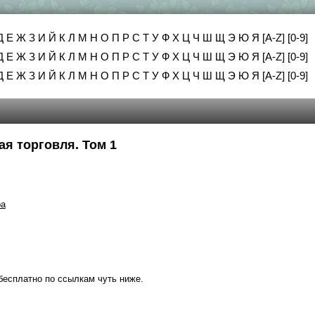
Д
Е
Ж
З
И
Й
К
Л
М
Н
О
П
Р
С
Т
У
Ф
Х
Ц
Ч
Ш
Щ
Э
Ю
Я
[A-Z]
[0-9]
Д
Е
Ж
З
И
Й
К
Л
М
Н
О
П
Р
С
Т
У
Ф
Х
Ц
Ч
Ш
Щ
Э
Ю
Я
[A-Z]
[0-9]
Д
Е
Ж
З
И
Й
К
Л
М
Н
О
П
Р
С
Т
У
Ф
Х
Ц
Ч
Ш
Щ
Э
Ю
Я
[A-Z]
[0-9]
ая торговля. Том 1
ра
бесплатно по ссылкам чуть ниже.