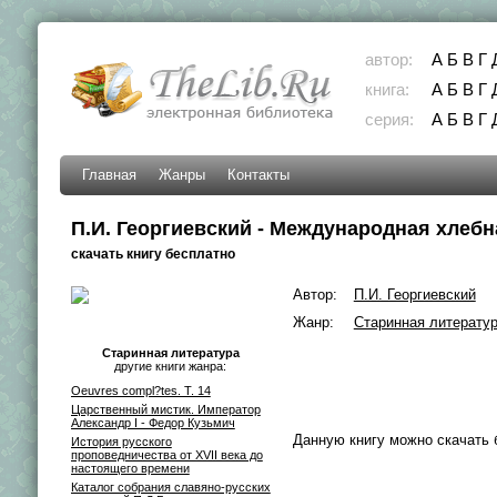
автор:
А
Б
В
Г
книга:
А
Б
В
Г
серия:
А
Б
В
Г
Главная
Жанры
Контакты
П.И. Георгиевский - Международная хлебн
скачать книгу бесплатно
Автор:
П.И. Георгиевский
Жанр:
Старинная литерату
Старинная литература
другие книги жанра:
Oeuvres compl?tes. T. 14
Царственный мистик. Император
Александр I - Федор Кузьмич
Данную книгу можно скачать 
История русского
проповедничества от XVII века до
настоящего времени
Каталог собрания славяно-русских