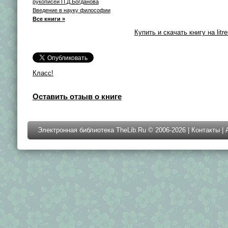
рукописей П.Д.Богданова
Введение в науку философии
Все книги »
Купить и скачать книгу на litre
Класс!
Оставить отзыв о книге
Электронная библиотека TheLib.Ru © 2006-2026 |
Контакты
|