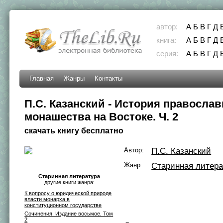
автор:
А
Б
В
Г
Д
книга:
А
Б
В
Г
Д
серия:
А
Б
В
Г
Д
Главная
Жанры
Контакты
П.С. Казанский - История православ
монашества на Востоке. Ч. 2
скачать книгу бесплатно
Автор:
П.С. Казанский
Жанр:
Старинная литера
Старинная литература
другие книги жанра:
К вопросу о юридической природе
власти монарха в
конституционном государстве
Сочинения. Издание восьмое. Том
2