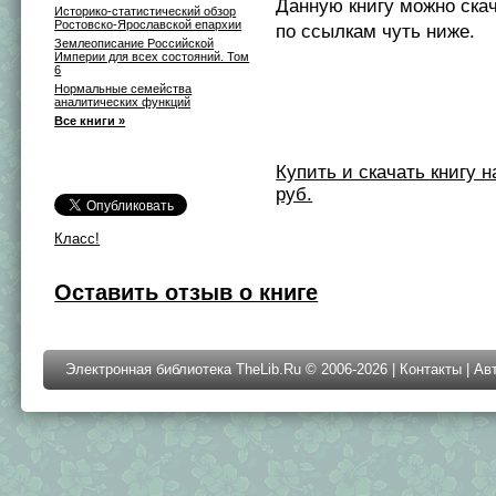
Данную книгу можно ска
Историко-статистический обзор
Ростовско-Ярославской епархии
по ссылкам чуть ниже.
Землеописание Российской
Империи для всех состояний. Том
6
Нормальные семейства
аналитических функций
Все книги »
Купить и скачать книгу на 
руб.
Класс!
Оставить отзыв о книге
Электронная библиотека TheLib.Ru © 2006-2026 |
Контакты
|
Ав