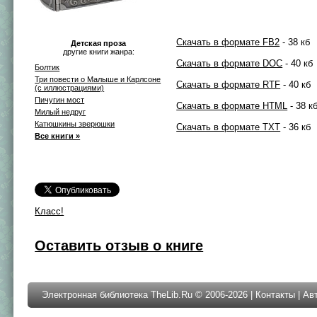
Скачать в формате FB2
- 38 кб
Детская проза
другие книги жанра:
Скачать в формате DOC
- 40 кб
Болтик
Три повести о Малыше и Карлсоне
Скачать в формате RTF
- 40 кб
(с иллюстрациями)
Пичугин мост
Скачать в формате HTML
- 38 к
Милый недруг
Катюшкины зверюшки
Скачать в формате TXT
- 36 кб
Все книги »
Класс!
Оставить отзыв о книге
Электронная библиотека TheLib.Ru © 2006-2026 |
Контакты
|
Ав