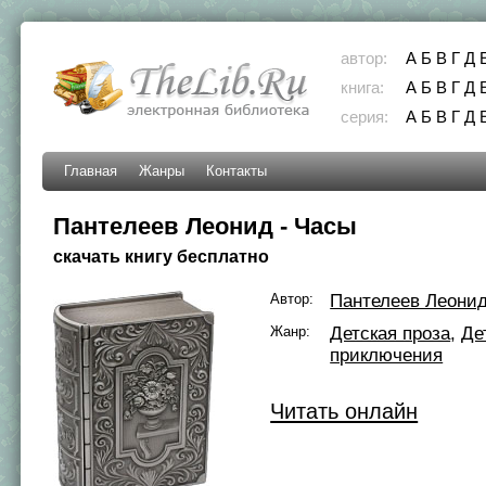
автор:
А
Б
В
Г
Д
книга:
А
Б
В
Г
Д
серия:
А
Б
В
Г
Д
Главная
Жанры
Контакты
Пантелеев Леонид - Часы
скачать книгу бесплатно
Автор:
Пантелеев Леони
Жанр:
Детская проза
,
Де
приключения
Читать онлайн