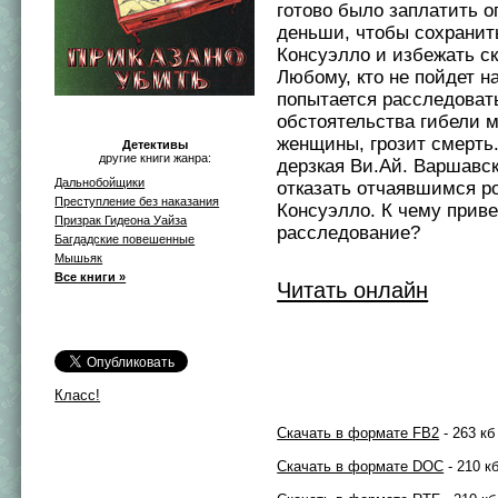
готово было заплатить 
деньши, чтобы сохранит
Консуэлло и избежать с
Любому, кто не пойдет на
попытается расследоват
обстоятельства гибели 
женщины, грозит смерть.
Детективы
другие книги жанра:
дерзкая Ви.Ай. Варшавс
Дальнобойщики
отказать отчаявшимся р
Преступление без наказания
Консуэлло. К чему приве
Призрак Гидеона Уайза
расследование?
Багдадские повешенные
Мышьяк
Все книги »
Читать онлайн
Класс!
Скачать в формате FB2
- 263 кб
Скачать в формате DOC
- 210 к