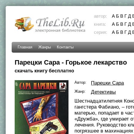
автор:
А
Б
В
Г
Д
книга:
А
Б
В
Г
Д
серия:
А
Б
В
Г
Д
Главная
Жанры
Контакты
Парецки Сара - Горькое лекарство
скачать книгу бесплатно
Автор:
Парецки Сара
Жанр:
Детективы
Шестнадцатилетняя Конс
гангстера Фабиано, – гот
матерью, попадает в час
«Дружба», где умирает о
лечения. Руководство кл
погрязшее в махинациях