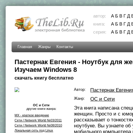
автор:
А
Б
В
Г
Д
книга:
А
Б
В
Г
Д
серия:
А
Б
В
Г
Д
Главная
Жанры
Контакты
Пастернак Евгения - Ноутбук для ж
Изучаем Windows 8
скачать книгу бесплатно
Автор:
Пастернак Евгени
Жанр:
ОС и Сети
ОС и Сети
Эта книга написана спец
другие книги жанра:
женщин. Просто и с юмо
MX - краткое введение
рассказывает о тонкостя
Сети / Network World №03/2011
ноутбуке. Вы узнаете об
Сети / Network World №08/2010
Локальная сеть под Linux
мобильного компьютера 