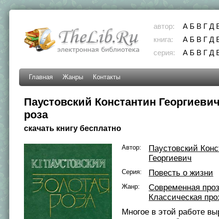
автор:
А
Б
В
Г
Д
книга:
А
Б
В
Г
Д
серия:
А
Б
В
Г
Д
Главная
Жанры
Контакты
Паустовский Константин Георгиевич
роза
скачать книгу бесплатно
Автор:
Паустовский Конс
Георгиевич
Серия:
Повесть о жизни
Жанр:
Современная про
Классическая про
Многое в этой работе в