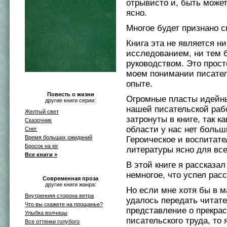
отрывисто и, быть может
ясно.
Многое будет признано 
Книга эта не является н
исследованием, ни тем 
руководством. Это прост
моем понимании писате
опыте.
Повесть о жизни
Огромные пласты идейн
другие книги серии:
нашей писательской раб
Желтый свет
затронуты в книге, так ка
Сказочник
области у нас нет больш
Снег
Время больших ожиданий
Героическое и воспитате
Бросок на юг
литературы ясно для все
Все книги »
В этой книге я рассказал
немногое, что успел расс
Современная проза
другие книги жанра:
Но если мне хотя бы в 
Внутренняя сторона ветра
удалось передать читат
Что вы скажете на прощанье?
представление о прекра
Улыбка волчицы
писательского труда, то 
Все оттенки голубого