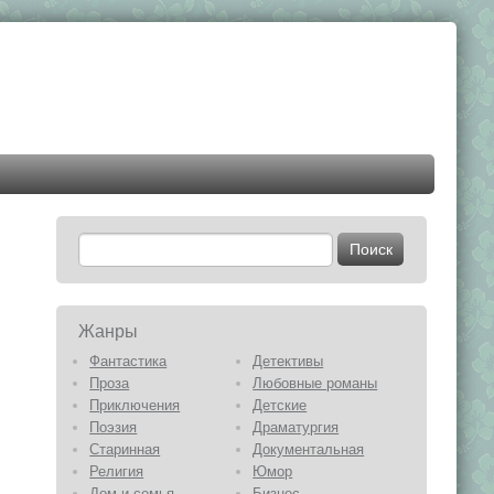
Жанры
Фантастика
Детективы
Проза
Любовные романы
Приключения
Детские
Поэзия
Драматургия
Старинная
Документальная
Религия
Юмор
Дом и семья
Бизнес