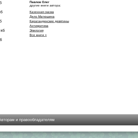
б
Павлов Олег
другие книги автора:
кб
Казенная сказка
Дело Матюшина
б
Карагандинские девятины
Антикритика
 кб
Эпилогия
Все книги »
б
Авторам и правообладателям