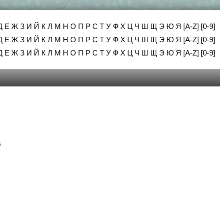
Д
Е
Ж
З
И
Й
К
Л
М
Н
О
П
Р
С
Т
У
Ф
Х
Ц
Ч
Ш
Щ
Э
Ю
Я
[A-Z]
[0-9]
Д
Е
Ж
З
И
Й
К
Л
М
Н
О
П
Р
С
Т
У
Ф
Х
Ц
Ч
Ш
Щ
Э
Ю
Я
[A-Z]
[0-9]
Д
Е
Ж
З
И
Й
К
Л
М
Н
О
П
Р
С
Т
У
Ф
Х
Ц
Ч
Ш
Щ
Э
Ю
Я
[A-Z]
[0-9]
а