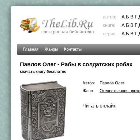
автор:
А
Б
В
Г
книга:
А
Б
В
Г
серия:
А
Б
В
Г
Главная
Жанры
Контакты
Павлов Олег - Рабы в солдатских робах
скачать книгу бесплатно
Автор:
Павлов Олег
Жанр:
Отечественная проз
Читать онлайн