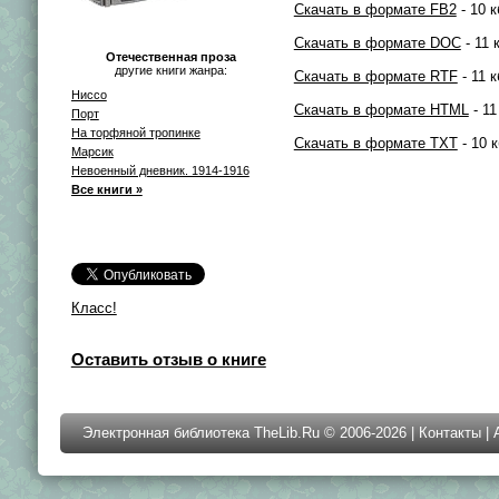
Скачать в формате FB2
- 10 к
Скачать в формате DOC
- 11 
Отечественная проза
другие книги жанра:
Скачать в формате RTF
- 11 к
Ниссо
Скачать в формате HTML
- 11
Порт
На торфяной тропинке
Скачать в формате TXT
- 10 к
Марсик
Невоенный дневник. 1914-1916
Все книги »
Класс!
Оставить отзыв о книге
Электронная библиотека TheLib.Ru © 2006-2026 |
Контакты
|