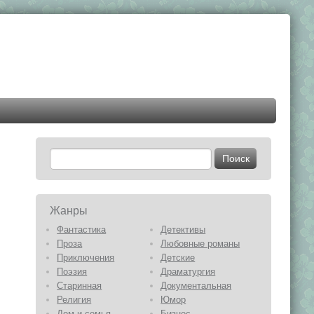
Жанры
Фантастика
Детективы
Проза
Любовные романы
Приключения
Детские
Поэзия
Драматургия
Старинная
Документальная
Религия
Юмор
Дом и семья
Бизнес