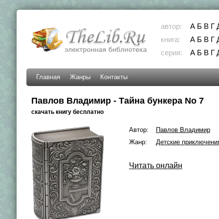
автор:
А
Б
В
Г
книга:
А
Б
В
Г
серия:
А
Б
В
Г
Главная
Жанры
Контакты
Павлов Владимир - Тайна бункера No 7
скачать книгу бесплатно
Автор:
Павлов Владимир
Жанр:
Детские приключени
Читать онлайн