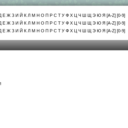
Д
Е
Ж
З
И
Й
К
Л
М
Н
О
П
Р
С
Т
У
Ф
Х
Ц
Ч
Ш
Щ
Э
Ю
Я
[A-Z]
[0-9]
Д
Е
Ж
З
И
Й
К
Л
М
Н
О
П
Р
С
Т
У
Ф
Х
Ц
Ч
Ш
Щ
Э
Ю
Я
[A-Z]
[0-9]
Д
Е
Ж
З
И
Й
К
Л
М
Н
О
П
Р
С
Т
У
Ф
Х
Ц
Ч
Ш
Щ
Э
Ю
Я
[A-Z]
[0-9]
я