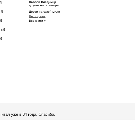
б
Павлов Владимир
другие книги автора:
кб
Дозор на сухой миле
На острове
б
Все книги »
 кб
б
итал уже в 34 года. Спасибо.