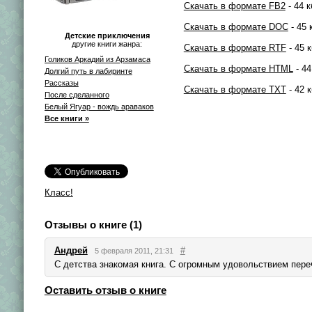
Скачать в формате FB2
- 44 к
Скачать в формате DOC
- 45 
Детские приключения
другие книги жанра:
Скачать в формате RTF
- 45 к
Голиков Аркадий из Арзамаса
Скачать в формате HTML
- 44
Долгий путь в лабиринте
Рассказы
Скачать в формате TXT
- 42 к
После сделанного
Белый Ягуар - вождь араваков
Все книги »
Класс!
Отзывы о книге (1)
Андрей
#
5 февраля 2011, 21:31
С детства знакомая книга. С огромным удовольствием переч
Оставить отзыв о книге