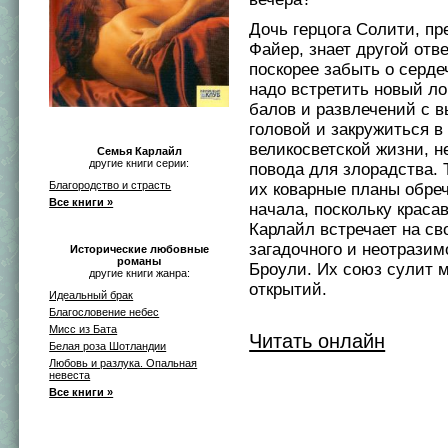
Дочь герцога Солити, пр
Файер, знает другой отве
поскорее забыть о серде
надо встретить новый л
балов и развлечений с в
головой и закружиться в
великосветской жизни, н
Семья Карлайл
другие книги серии:
повода для злорадства. 
Благородство и страсть
их коварные планы обре
Все книги »
начала, поскольку краса
Карлайл встречает на св
загадочного и неотразим
Исторические любовные
романы
Броули. Их союз сулит 
другие книги жанра:
открытий.
Идеальный брак
Благословение небес
Мисс из Бата
Читать онлайн
Белая роза Шотландии
Любовь и разлука. Опальная
невеста
Все книги »