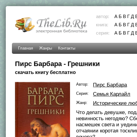
автор:
А
Б
В
Г
Д
книга:
А
Б
В
Г
Д
серия:
А
Б
В
Г
Д
Главная
Жанры
Контакты
Пирс Барбара - Грешники
скачать книгу бесплатно
Автор:
Пирс Барбара
Серия:
Семья Карлайл
Жанр:
Исторические лю
Что делать девушке, по
невинность негодяю? Сб
насмешек света и уедини
отчаянии коротая тоскл
вечера?