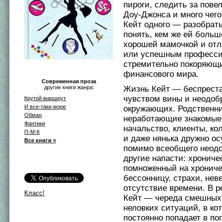
пироги, следить за пове
Доу-Джонса и много чего
Кейт одного — разобрать
понять, кем же ей больш
хорошей мамочкой и отл
или успешным професси
стремительно покоряющ
финансового мира.
Современная проза
другие книги жанра:
Жизнь Кейт — беспреста
чувством вины и неодоб
Крутой маршрут
И все-таки море
окружающих. Родственни
Обман
неработающие знакомые
Фантики
начальство, клиенты, к
П-М-К
и даже нянька дружно ос
Все книги »
помимо всеобщего неодо
другие напасти: хрониче
помноженный на хронич
бессонницу, страхи, нев
отсутствие времени. В р
Класс!
Кейт — череда смешных,
неловких ситуаций, в ко
постоянно попадает в поп