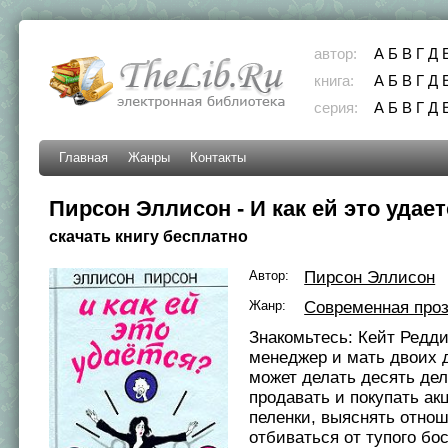
автор:
А
Б
В
Г
Д
книга:
А
Б
В
Г
Д
серия:
А
Б
В
Г
Д
Главная
Жанры
Контакты
Пирсон Эллисон - И как ей это удае
скачать книгу бесплатно
Автор:
Пирсон Эллисон
Жанр:
Современная про
Знакомьтесь: Кейт Редд
менеджер и мать двоих 
может делать десять де
продавать и покупать ак
пеленки, выяснять отно
отбиваться от тупого бос