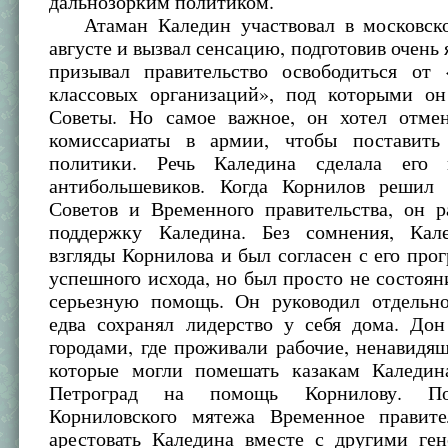
дальнозорким политиком.
Атаман Каледин участвовал в московско
августе и вызвал сенсацию, подготовив очень 
призывал правительство освободиться от
классовых организаций», под которыми он
Советы. Но самое важное, он хотел отме
комиссариаты в армии, чтобы поставит
политики. Речь Каледина сделала его 
антибольшевиков. Когда Корнилов решил
Советов и Временного правительства, он р
поддержку Каледина. Без сомнения, Кал
взгляды Корнилова и был согласен с его про
успешного исхода, но был просто не состоя
серьезную помощь. Он руководил отдельн
едва сохранял лидерство у себя дома. До
городами, где проживали рабочие, ненавидя
которые могли помешать казакам Каледин
Петроград на помощь Корнилову. По
Корниловского мятежа Временное правите
арестовать Каледина вместе с другими ген