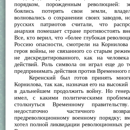
порядком, порожденным революцией: зе
боялись потерять свои земли, владе
волновались о сохранении своих заводов, 
русских патриотов считали, что распро
анархия помешает стране противостоять вн
Все, кто верил, что «более глубокая революц
Россию опасности, смотрели на Корнилова 
героя войны, не связанного со старым режи
не дискредитированного, как на человек
действий. Роль символа он играл еще до т
предпринимать действия против Временного п
Керенский был готов принять многие
Корнилова, так как, назначая его на высокий 
в дальнейшем продолжить войну. Но генер
имел, с какими политическими проблем
столкнуться Временному правительст
недостаточно частичного возв
предреволюционному военному порядку; вм
хотел полной ликвидации революционных ре