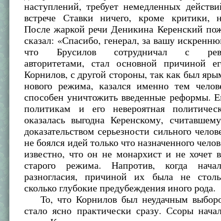
наступлений, требует немедленных действи
встрече Ставки ничего, кроме критики, н
После жаркой речи Деникина Керенский пож
сказал: «Спасибо, генерал, за вашу искренню
что Брусилов сотрудничал с рево
авторитетами, стал основной причиной ег
Корнилов, с другой стороны, так как был яр
нового режима, казался именно тем челов
способен уничтожить введенные реформы. Е
политикам и его невероятная политичес
оказалась выгодна Керенскому, считавшему
доказательством серьезности сильного челов
не боялся идей только что назначенного челов
известно, что он не монархист и не хочет 
старого режима. Напротив, когда начал
разногласия, причиной их была не столь
сколько глубокие предубеждения иного рода.
То, что Корнилов был неудачным выборо
стало ясно практически сразу. Ссоры нача