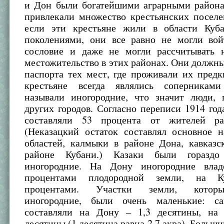
и Дон были богатейшими аграрными района
привлекали множество крестьянских поселе
если эти крестьяне жили в области Куб
поколениями, они все равно не могли вой
сословие и даже не могли рассчитывать 
местожительство в этих районах. Они должн
паспорта тех мест, где проживали их предк
крестьяне всегда являлись соперниками
называли иногородние, что значит люди,
других городов. Согласно переписи 1914 год
составляли 53 процента от жителей ра
(Неказацкий остаток составлял основное н
областей, калмыки в районе Дона, кавказс
районе Кубани.) Казаки были гораздо
иногородние. На Дону иногородние вла
процентами плодородной земли, на 
процентами. Участки земли, котор
иногородние, были очень маленькие: с
составляли на Дону – 1,3 десятины, на
десятины (1 десятина равна 2,7 акра). Больши