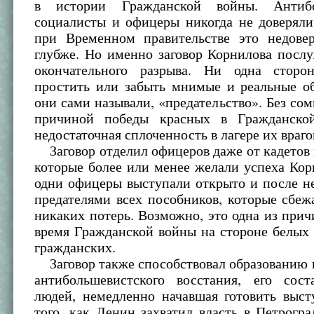
в истории Гражданской войны. Антибо
социалисты и офицеры никогда не доверяли
при Временном правительстве это недове
глубже. Но именно заговор Корнилова посл
окончательного разрыва. Ни одна сторо
простить или забыть мнимые и реальные об
они сами называли, «предательство». Без сом
причиной победы красных в Гражданско
недостаточная сплоченность в лагере их враго
Заговор отделил офицеров даже от кадетов 
которые более или менее желали успеха Кор
одни офицеры выступали открыто и после н
предателями всех пособников, которые сбеж
никаких потерь. Возможно, это одна из причи
время Гражданской войны на стороне белых
гражданских.
Заговор также способствовал образованию 
антибольшевистского восстания, его сост
людей, немедленно начавшая готовить выст
того, как Ленин захватил власть в Петрогра