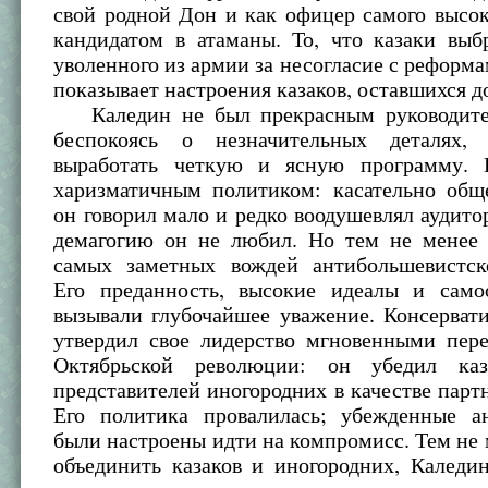
свой родной Дон и как офицер самого высок
кандидатом в атаманы. То, что казаки выб
уволенного из армии за несогласие с реформ
показывает настроения казаков, оставшихся д
Каледин не был прекрасным руководите
беспокоясь о незначительных деталях
выработать четкую и ясную программу.
харизматичным политиком: касательно общ
он говорил мало и редко воодушевлял аудито
демагогию он не любил. Но тем не менее
самых заметных вождей антибольшевистск
Его преданность, высокие идеалы и само
вызывали глубочайшее уважение. Консерват
утвердил свое лидерство мгновенными пер
Октябрьской революции: он убедил каз
представителей иногородних в качестве партн
Его политика провалилась; убежденные а
были настроены идти на компромисс. Тем не 
объединить казаков и иногородних, Каледи