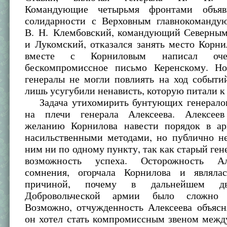
Командующие четырьмя фронтами объя
солидарности с Верховным главнокоманду
В. Н. Клембовский, командующий Северным
и Лукомский, отказался занять место Корн
вместе с Корниловым написал оче
бескомпромиссное письмо Керенскому. Н
генералы не могли повлиять на ход событи
лишь усугубили ненависть, которую питали к
Задача утихомирить бунтующих генералов
на плечи генерала Алексеева. Алексеев
желанию Корнилова навести порядок в а
насильственными методами, но публично не
ним ни по одному пункту, так как старый гене
возможность успеха. Осторожность Ал
сомнения, огорчала Корнилова и являла
причиной, почему в дальнейшем д
Добровольческой армии было сложно с
Возможно, отчужденность Алексеева объясн
он хотел стать компромиссным звеном межд