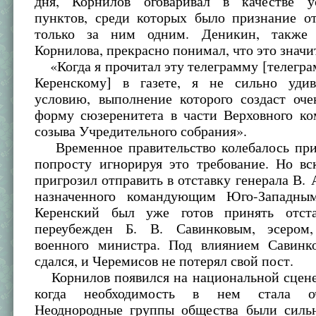
дня, Корнилов оговаривал в качестве у
пунктов, среди которых было признание от
только за ним одним. Деникин, также 
Корнилова, прекрасно понимал, что это значи
«Когда я прочитал эту телеграмму [телегр
Керенскому] в газете, я не сильно уди
условию, выполнение которого создаст оч
форму сюзеренитета в части Верховного ко
созыва Учредительного собрания».
Временное правительство колебалось при
попросту игнорируя это требование. Но вс
пригрозил отправить в отставку генерала В. 
назначенного командующим Юго-Западны
Керенский был уже готов принять отст
переубежден Б. В. Савинковым, эсером
военного министра. Под влиянием Савинк
сдался, и Черемисов не потерял свой пост.
Корнилов появился на национальной сцене 
когда необходимость в нем стала оч
Неоднородные группы общества были силь