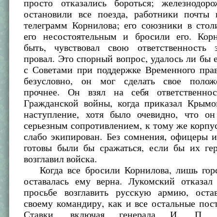
просто отказались бороться; железнодор
остановили все поезда, работники почты 
телеграмм Корнилова; его союзники в стол
его несостоятельным и бросили его. Кор
быть, чувствовал свою ответственность
провал. Это спорный вопрос, удалось ли бы 
с Советами при поддержке Временного прав
безусловно, он мог сделать свое полож
прочнее. Он взял на себя ответственно
Гражданской войны, когда приказал Крымо
наступление, хотя было очевидно, что он
серьезным сопротивлением, к тому же корп
слабо экипирован. Без сомнения, офицеры и
готовы были бы сражаться, если бы их ге
возглавил войска.
Когда все бросили Корнилова, лишь горс
оставалась ему верна. Лукомский отказал
просьбе возглавить русскую армию, ост
своему командиру, как и все остальные по
Ставки, включая генерала И. П. Ро