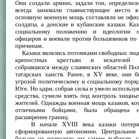
Они создали армию, задали тон, определил
всегда занимали главенствующее место 
основную военную мощь составляли не офиц
солдаты, а донские и кубанские казаки. Ка
социальному положению и идеологии о
офицеров и воевали против большевиков по
причинам.
Казаки являлись потомками свободных люд
крепостных крестьян и искателей п
собравшихся между славянских областей По
татарских ханств. Ранее, в XV веке, они 
угрозой политическому и социальному поря
Юге. Но цари, собрав силы и умело использу
средства, сумели взять под контроль хищн
жителей. Однажды военная мощь казаков, ко
отличными бойцами, была обращена 
расширение границ.
В начале XVIII века казаки потеря
сформированную автономию. Центральное 
больше не позволяло им самим выбирать св