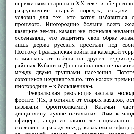
пережитком старины в XX веке, и обе револю
разрушившие старый порядок, создали б
условия для тех, кто хотел избавиться 
прошлого. Иногородние больше всего же
казацкие земли, казаки же, понимая желани
осознавали, что защитить свой образ жизн
лишь держа русских крестьян под свои
Поэтому Гражданская война на казацкой тер
отличалась от войны на других территор
районах Кубани и Дона война шла не на жизн
между двумя группами населения. Поэто
союзников неудивительно, что казаки примкн
иногородние – к большевикам.
Февральская революция застала молоды
фронте. (Их, в отличие от старых казаков, ос
называли фронтовиками.) Казачьи час
дисциплину лучше остальных. Ими команд
офицеры, люди из такого же социального 
сословия, и разлад между казаками и офицер
от русской армии, в казачьих частях н