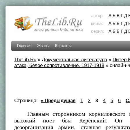
автор:
А
Б
В
Г
Д
книга:
А
Б
В
Г
Д
серия:
А
Б
В
Г
Д
Главная
Жанры
Контакты
TheLib.Ru
»
Документальная литература
»
Питер 
атака, белое сопротивление. 1917-1918
»
онлайн-ч
Страница:
« Предыдущая
1
2
3
4
5
6
С
Главным сторонником корниловского н
высокий пост был Керенский. Он о
дезорганизация армии, ставшая результа