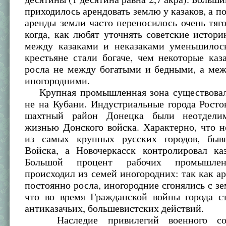
приходилось арендовать землю у казаков, а 
аренды земли часто переносилось очень тяг
когда, как любят уточнять советские истори
между казаками и неказаками уменьшилос
крестьяне стали богаче, чем некоторые каз
росла не между богатыми и бедными, а меж
иногородними.
Крупная промышленная зона существовал
не на Кубани. Индустриальные города Росто
шахтный район Донецка были неотдели
жизнью Донского войска. Характерно, что н
из самых крупных русских городов, быв
Войска, а Новочеркасск контролировал каз
Большой процент рабочих промышлен
происходил из семей иногородних: так как а
постоянно росла, иногородние сгонялись с зе
что во время Гражданской войны города с
антиказачьих, большевистских действий.
Наследие привилегий военного сос