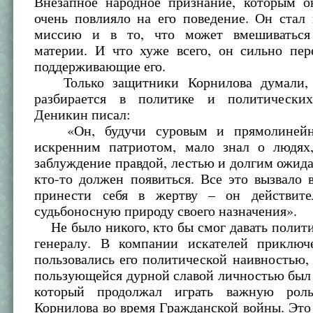
Внезапное народное признание, которым он
очень повлияло на его поведение. Он стал
миссию и в то, что может вмешиваться
материи. И что хуже всего, он сильно пер
поддерживающие его.
Только защитники Корнилова думали, 
разбирается в политике и политических
Деникин писал:
«Он, будучи суровым и прямолинейны
искренним патриотом, мало знал о людях
заблуждение правдой, лестью и долгим ожида
кто-то должен появиться. Все это вызвало
принести себя в жертву – он действите
судьбоносную природу своего назначения».
Не было никого, кто бы смог давать полит
генералу. В компании искателей приключ
пользовались его политической наивностью,
пользующейся дурной славой личностью был 
который продолжал играть важную рол
Корнилова во время Гражданской войны. Это