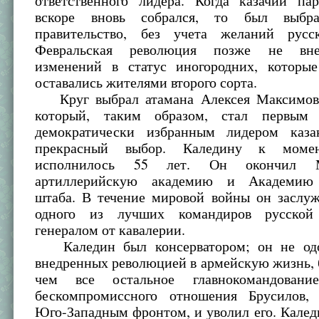
ответственного лидера. Когда казачий пар
вскоре вновь собрался, то был выбр
правительство, без учета желаний русс
Февральская революция позже не вне
изменений в статус иногородних, которы
оставались жителями второго сорта.
Круг выбрал атамана Алексея Максимови
который, таким образом, стал первым
демократически избранным лидером каза
прекрасный выбор. Каледину к момен
исполнилось 55 лет. Он окончил М
артиллерийскую академию и Академию 
штаба. В течение мировой войны он заслу
одного из лучших командиров русской
генералом от кавалерии.
Каледин был консерватором; он не одо
внедренных революцией в армейскую жизнь, 
чем все остальное главнокомандовани
бескомпромиссного отношения Брусилов,
Юго-Западным фронтом, и уволил его. Калед