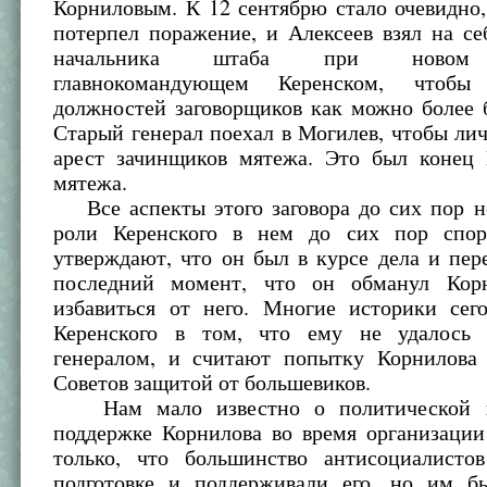
Корниловым. К 12 сентябрю стало очевидно
потерпел поражение, и Алексеев взял на с
начальника штаба при новом 
главнокомандующем Керенском, чтобы
должностей заговорщиков как можно более 
Старый генерал поехал в Могилев, чтобы ли
арест зачинщиков мятежа. Это был конец 
мятежа.
Все аспекты этого заговора до сих пор н
роли Керенского в нем до сих пор спор
утверждают, что он был в курсе дела и пе
последний момент, что он обманул Корн
избавиться от него. Многие историки сег
Керенского в том, что ему не удалось 
генералом, и считают попытку Корнилова 
Советов защитой от большевиков.
Нам мало известно о политической и
поддержке Корнилова во время организации
только, что большинство антисоциалисто
подготовке и поддерживали его, но им б