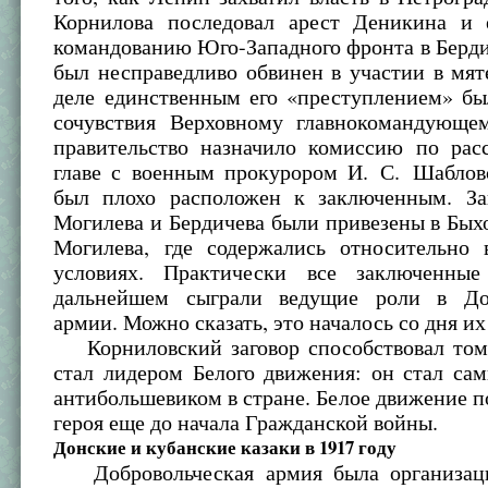
Корнилова последовал арест Деникина и 
командованию Юго-Западного фронта в Берд
был несправедливо обвинен в участии в мя
деле единственным его «преступлением» бы
сочувствия Верховному главнокомандующе
правительство назначило комиссию по рас
главе с военным прокурором И. С. Шаблов
был плохо расположен к заключенным. З
Могилева и Бердичева были привезены в Быхо
Могилева, где содержались относительно
условиях. Практически все заключенны
дальнейшем сыграли ведущие роли в Доб
армии. Можно сказать, это началось со дня их
Корниловский заговор способствовал тому
стал лидером Белого движения: он стал са
антибольшевиком в стране. Белое движение п
героя еще до начала Гражданской войны.
Донские и кубанские казаки в 1917 году
Добровольческая армия была организаци