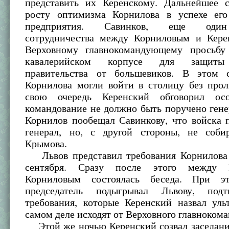
представить их Керенскому. Дальнейшее с
росту оптимизма Корнилова в успехе его
предприятия. Савинков, еще один
сотрудничества между Корниловым и Кере
Верховному главнокомандующему просьбу
кавалерийском корпусе для защиты
правительства от большевиков. В этом 
Корнилова могли войти в столицу без прол
свою очередь Керенский обговорил осо
командование не должно быть поручено ген
Корнилов пообещал Савинкову, что войска 
генерал, но, с другой стороны, не соби
Крымова.
Львов представил требования Корнилова
сентября. Сразу после этого между 
Корниловым состоялась беседа. При э
председатель подыгрывал Львову, подт
требования, которые Керенский назвал уль
самом деле исходят от Верховного главноком
Этой же ночью Керенский созвал заседание