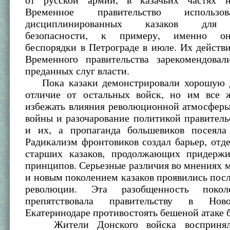
Временное правительство использ
дисциплинированных казаков для 
безопасности, к примеру, именно он
беспорядки в Петрограде в июле. Их действ
Временного правительства зарекомендовал
преданных слуг власти.
Пока казаки демонстрировали хорошую д
отличие от остальных войск, но им все 
избежать влияния революционной атмосферы
войны и разочарование политикой правитель
и их, а пропаганда большевиков посеяла 
Радикализм фронтовиков создал барьер, от
старших казаков, продолжающих придержи
принципов. Серьезные различия во мнениях
и новым поколением казаков проявились пос
революции. Эта разобщенность покол
препятствовала правительству в Нов
Екатеринодаре противостоять бешеной атаке 
Жители Донского войска воспринял