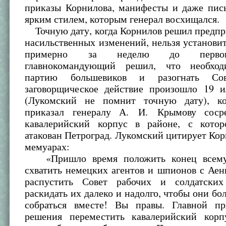
приказы Корнилова, манифесты и даже пись
ярким стилем, которым генерал восхищался.
Точную дату, когда Корнилов решил предпр
насильственных изменений, нельзя установит
примерно за неделю до первог
главнокомандующий решил, что необход
партию большевиков и разогнать Сов
заговорщическое действие произошло 19 и
(Лукомский не помнит точную дату), ко
приказал генералу А. И. Крымову сосре
кавалерийский корпус в районе, с кото
атакован Петроград. Лукомский цитирует Кор
мемуарах:
«Пришло время положить конец всему
схватить немецких агентов и шпионов с Аен
распустить Совет рабочих и солдатских
раскидать их далеко и надолго, чтобы они бо
собраться вместе! Вы правы. Главной п
решения переместить кавалерийский кор