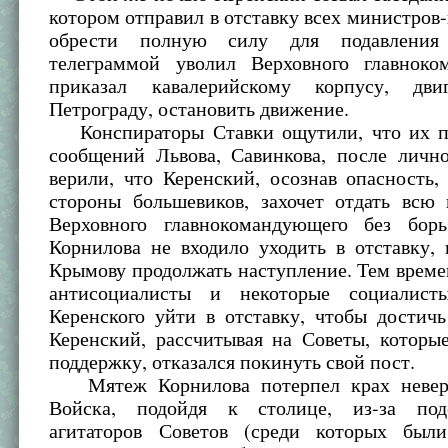
котором отправил в отставку всех министров-
обрести полную силу для подавления
телеграммой уволил Верховного главнок
приказал кавалерийскому корпусу, дв
Петрограду, остановить движение.
Конспираторы Ставки ощутили, что их п
сообщений Львова, Савинкова, после личн
верили, что Керенский, осознав опасность
стороны большевиков, захочет отдать всю 
Верховного главнокомандующего без бор
Корнилова не входило уходить в отставку,
Крымову продолжать наступление. Тем врем
антисоциалисты и некоторые социалисты
Керенского уйти в отставку, чтобы достич
Керенский, рассчитывая на Советы, которы
поддержку, отказался покинуть свой пост.
Мятеж Корнилова потерпел крах неверо
Войска, подойдя к столице, из-за подс
агитаторов Советов (среди которых был