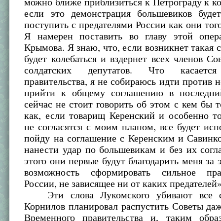
можно ближе приблизиться к Петрограду к ко
если это демонстрация большевиков будет
поступить с предателями России как они тог
Я намерен поставить во главу этой опер
Крымова. Я знаю, что, если возникнет такая с
будет колебаться и вздернет всех членов Со
солдатских депутатов. Что касается
правительства, я не собираюсь идти против н
прийти к общему соглашению в последни
сейчас не стоит говорить об этом с кем бы т
как, если товарищ Керенский и особенно т
не согласятся с моим планом, все будет исп
пойду на соглашение с Керенским и Савинк
нанести удар по большевикам и без их согл
этого они первые будут благодарить меня за э
возможность сформировать сильное пра
России, не зависящее ни от каких предателей»
Эти слова Лукомского убивают все с
Корнилов планировал распустить Советы даж
Временного правительства и, таким обра