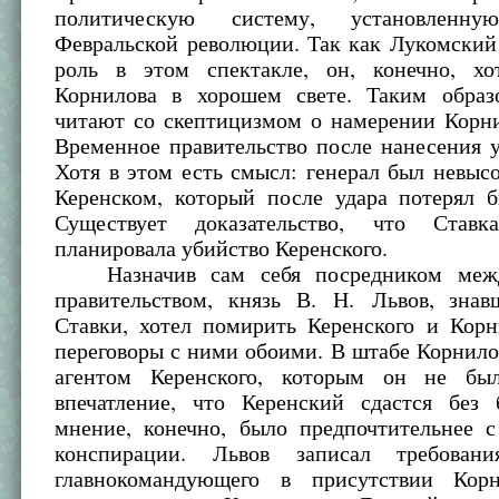
политическую систему, установленну
Февральской революции. Так как Лукомский
роль в этом спектакле, он, конечно, хо
Корнилова в хорошем свете. Таким образ
читают со скептицизмом о намерении Корни
Временное правительство после нанесения у
Хотя в этом есть смысл: генерал был невыс
Керенском, который после удара потерял б
Существует доказательство, что Ставк
планировала убийство Керенского.
Назначив сам себя посредником межд
правительством, князь В. Н. Львов, зна
Ставки, хотел помирить Керенского и Корн
переговоры с ними обоими. В штабе Корнило
агентом Керенского, которым он не был
впечатление, что Керенский сдастся без 
мнение, конечно, было предпочтительнее с
конспирации. Львов записал требовани
главнокомандующего в присутствии Корн