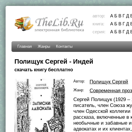
автор:
А
Б
В
Г
Д
книга:
А
Б
В
Г
Д
серия:
А
Б
В
Г
Д
Главная
Жанры
Контакты
Полищук Сергей - Индей
скачать книгу бесплатно
Автор:
Полищук Сергей
Жанр:
Современная про
Сергей Полищук (1929 – 
писатель, член Союза ж
член Одесской коллегии 
рассказа, включенные в к
необычные и забавные и
адвокатах и их клиентах