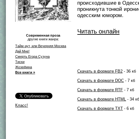
происходившие в Одессе
проникнута тонкой ирон
одесским юмором.
Читать онлайн
Современная проза
другие книги жанра:
Тайм-аут, или Вечерняя Москва
Дай Мне!
Смерть Егора Сузуна
Тиски
Жозефина
Скачать в формате FB2
- 36 кб
Все книги »
Скачать в формате DOC
- 7 кб
Скачать в формате RTF
- 7 кб
Скачать в формате HTML
- 34 к
Класс!
Скачать в формате TXT
- 6 кб