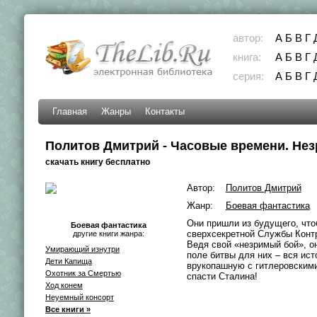
автор:
А
Б
В
Г
книга:
А
Б
В
Г
серия:
А
Б
В
Г
Главная
Жанры
Контакты
Политов Дмитрий - Часовые времени. Не
скачать книгу бесплатно
Автор:
Политов Дмитрий
Жанр:
Боевая фантастика
Они пришли из будущего, чт
Боевая фантастика
сверхсекретной Службы Контр
другие книги жанра:
Ведя свой «незримый бой», о
Умирающий изнутри
поле битвы для них – вся ис
Дети Капища
врукопашную с гитлеровскими
Охотник за Смертью
спасти Сталина!
Ход конем
Неуемный консорт
Все книги »