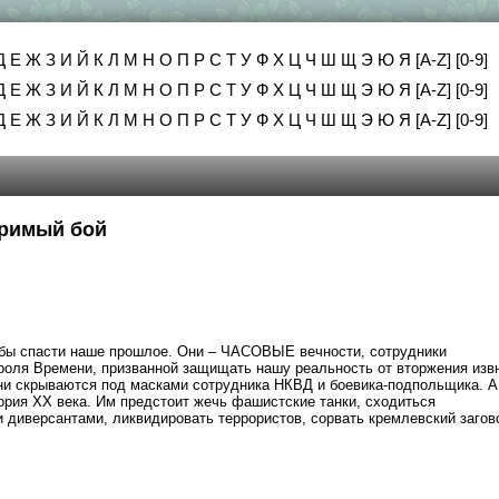
Д
Е
Ж
З
И
Й
К
Л
М
Н
О
П
Р
С
Т
У
Ф
Х
Ц
Ч
Ш
Щ
Э
Ю
Я
[A-Z]
[0-9]
Д
Е
Ж
З
И
Й
К
Л
М
Н
О
П
Р
С
Т
У
Ф
Х
Ц
Ч
Ш
Щ
Э
Ю
Я
[A-Z]
[0-9]
Д
Е
Ж
З
И
Й
К
Л
М
Н
О
П
Р
С
Т
У
Ф
Х
Ц
Ч
Ш
Щ
Э
Ю
Я
[A-Z]
[0-9]
зримый бой
обы спасти наше прошлое. Они – ЧАСОВЫЕ вечности, сотрудники
оля Времени, призванной защищать нашу реальность от вторжения изв
ни скрываются под масками сотрудника НКВД и боевика-подпольщика. А
тория XX века. Им предстоит жечь фашистские танки, сходиться
 диверсантами, ликвидировать террористов, сорвать кремлевский загов