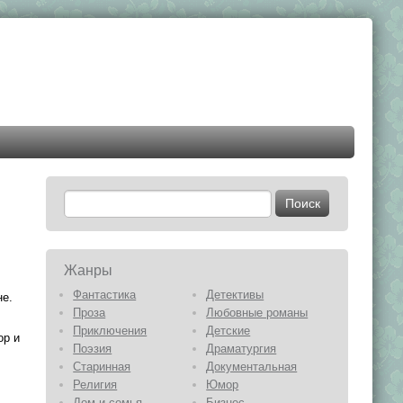
Жанры
Фантастика
Детективы
не.
Проза
Любовные романы
Приключения
Детские
ор и
Поэзия
Драматургия
Старинная
Документальная
Религия
Юмор
Дом и семья
Бизнес