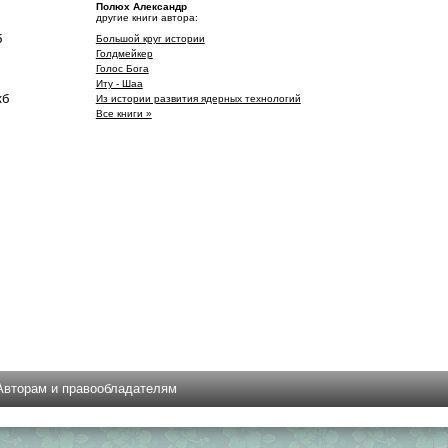
Полюх Александр
другие книги автора:
б
Большой круг истории
Голдмейкер
Голос Бога
Иту - Шаа
кб
Из истории развития ядерных технологий
Все книги »
Авторам и правообладателям