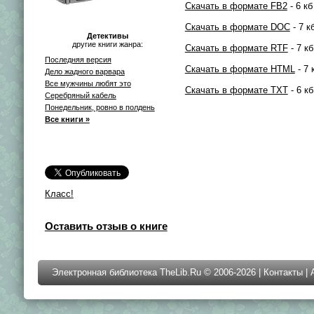
Скачать в формате FB2
- 6 кб
Скачать в формате DOC
- 7 к
Детективы
другие книги жанра:
Скачать в формате RTF
- 7 кб
Последняя версия
Скачать в формате HTML
- 7 
Дело жадного варвара
Все мужчины любят это
Скачать в формате TXT
- 6 кб
Серебряный кабель
Понедельник, ровно в полдень
Все книги »
Класс!
Оставить отзыв о книге
Электронная библиотека TheLib.Ru © 2006-2026 |
Контакты
|