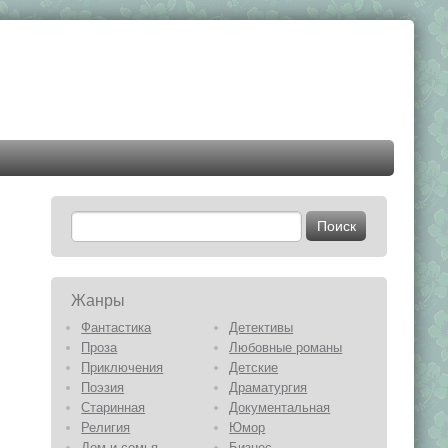
Жанры
Фантастика
Детективы
Проза
Любовные романы
Приключения
Детские
Поэзия
Драматургия
Старинная
Документальная
Религия
Юмор
Дом и семья
Бизнес