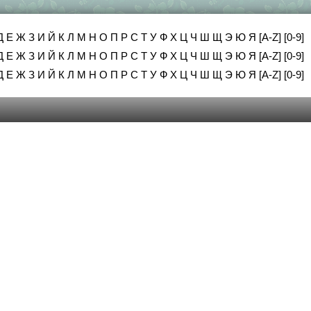
Д
Е
Ж
З
И
Й
К
Л
М
Н
О
П
Р
С
Т
У
Ф
Х
Ц
Ч
Ш
Щ
Э
Ю
Я
[A-Z]
[0-9]
Д
Е
Ж
З
И
Й
К
Л
М
Н
О
П
Р
С
Т
У
Ф
Х
Ц
Ч
Ш
Щ
Э
Ю
Я
[A-Z]
[0-9]
Д
Е
Ж
З
И
Й
К
Л
М
Н
О
П
Р
С
Т
У
Ф
Х
Ц
Ч
Ш
Щ
Э
Ю
Я
[A-Z]
[0-9]