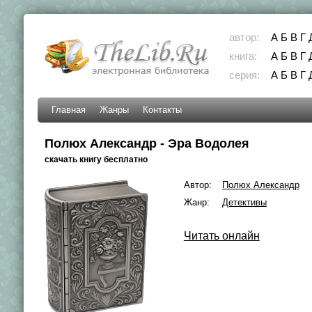
автор:
А
Б
В
Г
книга:
А
Б
В
Г
серия:
А
Б
В
Г
Главная
Жанры
Контакты
Полюх Александр - Эра Водолея
скачать книгу бесплатно
Автор:
Полюх Александр
Жанр:
Детективы
Читать онлайн