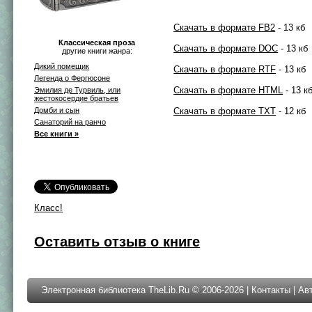
Скачать в формате FB2
- 13 кб
Классическая проза
Скачать в формате DOC
- 13 кб
другие книги жанра:
Дикий помещик
Скачать в формате RTF
- 13 кб
Легенда о Фергюсоне
Скачать в формате HTML
- 13 к
Эмилия де Турвиль, или
жестокосердие братьев
Домби и сын
Скачать в формате TXT
- 12 кб
Санаторий на ранчо
Все книги »
Класс!
Оставить отзыв о книге
Электронная библиотека TheLib.Ru © 2006-2026 |
Контакты
|
Ав