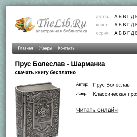
автор:
А
Б
В
Г
Д
книга:
А
Б
В
Г
Д
серия:
А
Б
В
Г
Д
Главная
Жанры
Контакты
Прус Болеслав - Шарманка
скачать книгу бесплатно
Автор:
Прус Болеслав
Жанр:
Классическая про
Читать онлайн