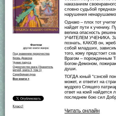
наказанием своенравног
словно судьбой предназ
нарушения ненарушаемог
Однако – плох тот учител
найдет пути к ученику. П
велика опасность решен
УЧИТЕЛЕМ УЧЕНИКА. За
познать, КАКОВ он, жре
Фэнтези
собой младших, зависи
другие книги жанра:
того, кому предстоит схв
Под знаменем пророчества
Врагом – порожденным 
Кровь Дракона
Чужие паруса
Богом-Демоном, пожир
Одиночество мага (Хранитель
души.
мечей, книга 3, том 1)
Серебряная рука
ТОГДА юный “сэнсей пон
Все книги »
может, и ответит на стр
мудрого Спящего патриар
ответ на коий найдется 
последнем бою сил Доб
Класс!
Читать онлайн