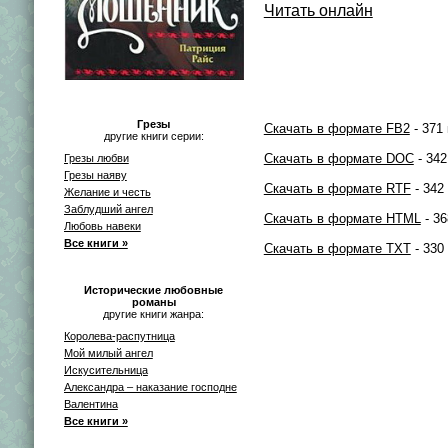
Читать онлайн
Грезы
Скачать в формате FB2
- 371 
другие книги серии:
Скачать в формате DOC
- 342
Грезы любви
Грезы наяву
Скачать в формате RTF
- 342
Желание и честь
Заблудший ангел
Скачать в формате HTML
- 36
Любовь навеки
Все книги »
Скачать в формате TXT
- 330
Исторические любовные
романы
другие книги жанра:
Королева-распутница
Мой милый ангел
Искусительница
Александра – наказание господне
Валентина
Все книги »