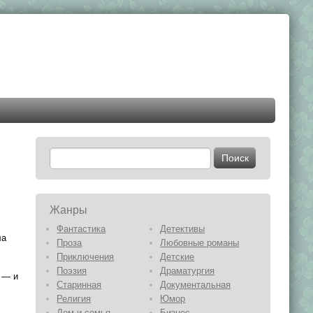
Жанры
Фантастика
Детективы
ла
Проза
Любовные романы
Приключения
Детские
Поэзия
Драматургия
 — и
Старинная
Документальная
Религия
Юмор
Дом и семья
Бизнес