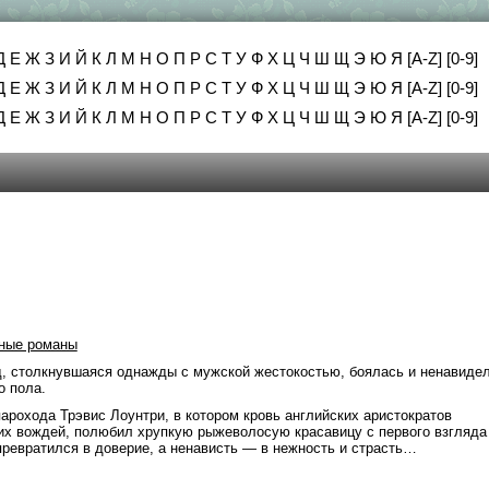
Д
Е
Ж
З
И
Й
К
Л
М
Н
О
П
Р
С
Т
У
Ф
Х
Ц
Ч
Ш
Щ
Э
Ю
Я
[A-Z]
[0-9]
Д
Е
Ж
З
И
Й
К
Л
М
Н
О
П
Р
С
Т
У
Ф
Х
Ц
Ч
Ш
Щ
Э
Ю
Я
[A-Z]
[0-9]
Д
Е
Ж
З
И
Й
К
Л
М
Н
О
П
Р
С
Т
У
Ф
Х
Ц
Ч
Ш
Щ
Э
Ю
Я
[A-Z]
[0-9]
ные романы
, столкнувшаяся однажды с мужской жестокостью, боялась и ненавиде
о пола.
арохода Трэвис Лоунтри, в котором кровь английских аристократов
их вождей, полюбил хрупкую рыжеволосую красавицу с первого взгляда
 превратился в доверие, а ненависть — в нежность и страсть…