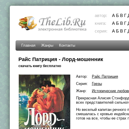
автор:
А
Б
В
Г
книга:
А
Б
В
Г
серия:
А
Б
В
Г
Главная
Жанры
Контакты
Райс Патриция - Лорд-мошенник
скачать книгу бесплатно
Автор:
Райс Патриция
Серия:
Грезы
Жанр:
Исторические любов
Прекрасная Алисия Стэнфорд
всех представителей сильног
Но веселый капитан речного п
смешалась с кровью индейск
готов на все, чтобы ее страх