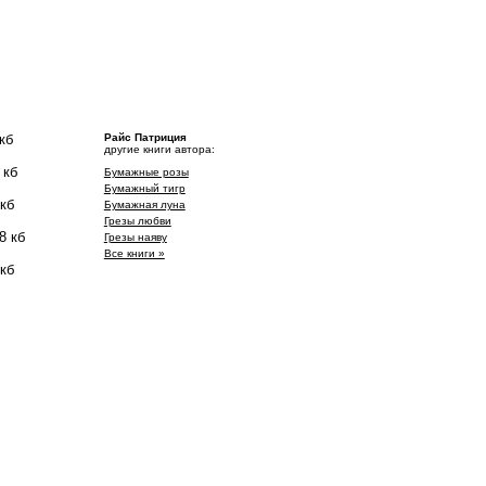
кб
Райс Патриция
другие книги автора:
 кб
Бумажные розы
Бумажный тигр
 кб
Бумажная луна
Грезы любви
8 кб
Грезы наяву
Все книги »
 кб