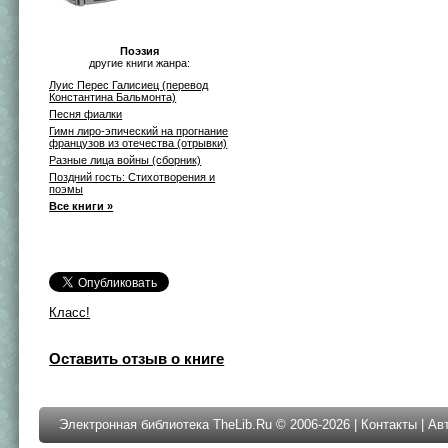
Поэзия
другие книги жанра:
Луис Перес Галисиец (перевод
Константина Бальмонта)
Песня фиалки
Гимн лиро-эпический на прогнание
французов из отечества (отрывки)
Разные лица войны (сборник)
Поздний гость: Стихотворения и
поэмы
Все книги »
Класс!
Оставить отзыв о книге
Электронная библиотека TheLib.Ru © 2006-2026 |
Контакты
|
Ав