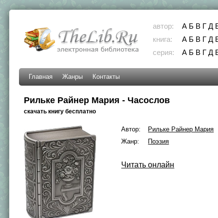
автор:
А
Б
В
Г
Д
книга:
А
Б
В
Г
Д
серия:
А
Б
В
Г
Д
Главная
Жанры
Контакты
Рильке Райнер Мария - Часослов
скачать книгу бесплатно
Автор:
Рильке Райнер Мария
Жанр:
Поэзия
Читать онлайн