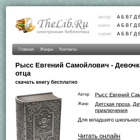
автор:
А
Б
В
Г
Д
книга:
А
Б
В
Г
Д
серия:
А
Б
В
Г
Д
Главная
Жанры
Контакты
Рысс Евгений Самойлович - Девочк
отца
скачать книгу бесплатно
Автор:
Рысс Евгений Са
Жанр:
Детская проза
,
Де
приключения
Для младшего школьного
Читать онлайн