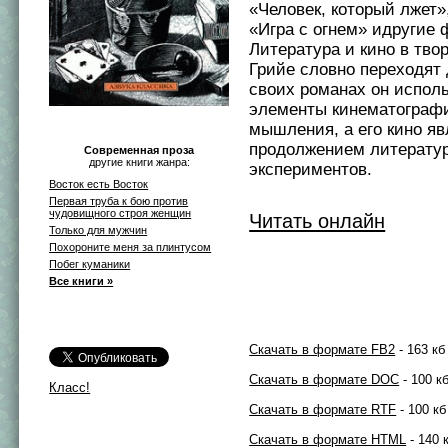
«Человек, который лжет»
«Игра с огнем» идругие
Литература и кино в тво
Грийе словно переходят д
своих романах он испол
элементы кинематографи
мышления, а его кино яв
продолжением литерату
Современная проза
другие книги жанра:
экспериментов.
Восток есть Восток
Первая труба к бою против
чудовищного строя женщин
Читать онлайн
Только для мужчин
Похороните меня за плинтусом
Побег куманики
Все книги »
Скачать в формате FB2
- 163 кб
Скачать в формате DOC
- 100 к
Класс!
Скачать в формате RTF
- 100 кб
Скачать в формате HTML
- 140 