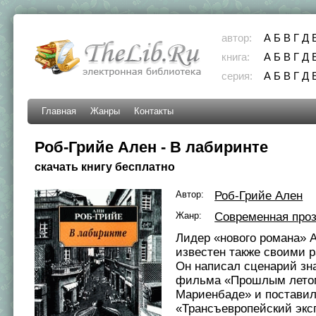
автор:
А
Б
В
Г
Д
книга:
А
Б
В
Г
Д
серия:
А
Б
В
Г
Д
Главная
Жанры
Контакты
Роб-Грийе Ален - В лабиринте
скачать книгу бесплатно
Автор:
Роб-Грийе Ален
Жанр:
Современная про
Лидер «нового романа» 
известен также своими р
Он написал сценарий зн
фильма «Прошлым лето
Мариенбаде» и поставил
«Трансъевропейский экс