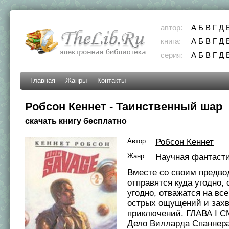
автор:
А
Б
В
Г
Д
книга:
А
Б
В
Г
Д
серия:
А
Б
В
Г
Д
Главная
Жанры
Контакты
Робсон Кеннет - Таинственный шар
скачать книгу бесплатно
Автор:
Робсон Кеннет
Жанр:
Научная фантаст
Вместе со своим предво
отправятся куда угодно, 
угодно, отважатся на все
острых ощущений и зах
приключений. ГЛАВА I 
Дело Вилларда Спаннер