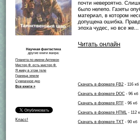
почти невероятно. Слиш
было нелепо. Газеты оп
материал, в котором не
допущена ошибка. Правд
эпоха чудес, но все же... 
Читать онлайн
Научная фантастика
другие книги жанра:
Планета по имени Артемон
Мистер Ф. есть мистер Ф.
Я живу в этом теле
Граница земли
Сумрачное дно
Скачать в формате FB2
- 116 кб
Все книги »
Скачать в формате DOC
- 96 кб
Скачать в формате RTF
- 96 кб
Скачать в формате HTML
- 112 
Класс!
Скачать в формате TXT
- 90 кб