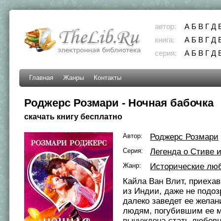
автор:
А
Б
В
Г
Д
книга:
А
Б
В
Г
Д
серия:
А
Б
В
Г
Д
Главная
Жанры
Контакты
Роджерс Розмари - Ночная бабочка
скачать книгу бесплатно
Автор:
Роджерс Розмари
Серия:
Легенда о Стиве 
Жанр:
Исторические лю
Кайла Ван Влит, приеха
из Индии, даже не подоз
далеко заведет ее желан
людям, погубившим ее м
вынуждена стать любовн