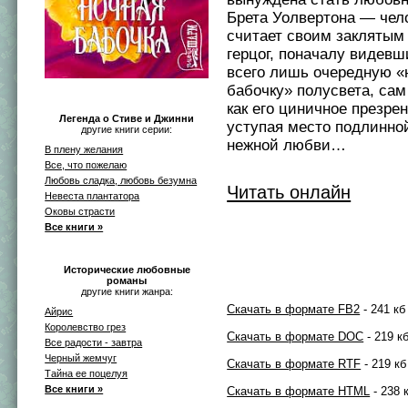
Брета Уолвертона — чело
считает своим заклятым
герцог, поначалу видевш
всего лишь очередную «
бабочку» полусвета, сам
как его циничное презрен
Легенда о Стиве и Джинни
уступая место подлинно
другие книги серии:
нежной любви…
В плену желания
Все, что пожелаю
Любовь сладка, любовь безумна
Читать онлайн
Невеста плантатора
Оковы страсти
Все книги »
Исторические любовные
романы
другие книги жанра:
Скачать в формате FB2
- 241 кб
Айрис
Королевство грез
Скачать в формате DOC
- 219 к
Все радости - завтра
Черный жемчуг
Скачать в формате RTF
- 219 кб
Тайна ее поцелуя
Все книги »
Скачать в формате HTML
- 238 