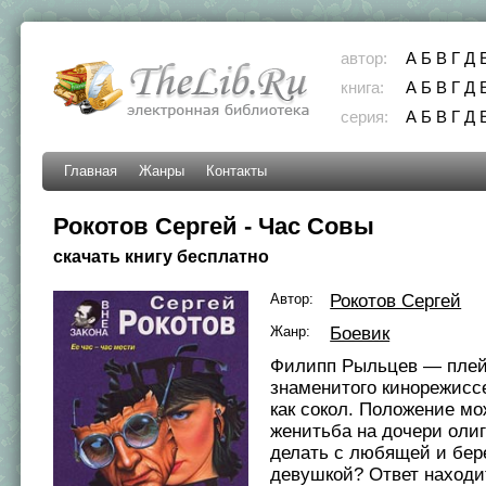
автор:
А
Б
В
Г
Д
книга:
А
Б
В
Г
Д
серия:
А
Б
В
Г
Д
Главная
Жанры
Контакты
Рокотов Сергей - Час Совы
скачать книгу бесплатно
Автор:
Рокотов Сергей
Жанр:
Боевик
Филипп Рыльцев — плей
знаменитого кинорежиссе
как сокол. Положение мо
женитьба на дочери олиг
делать с любящей и бер
девушкой? Ответ находит