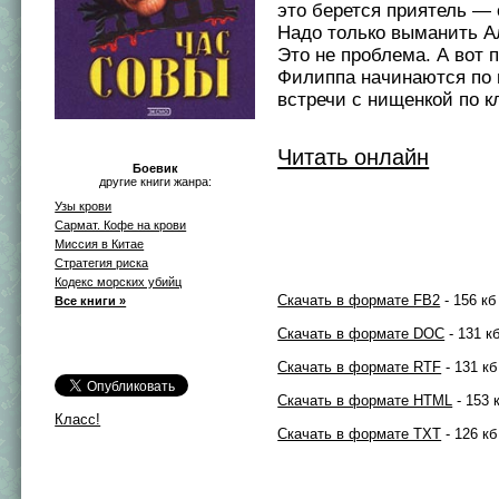
это берется приятель — 
Надо только выманить Ал
Это не проблема. А вот 
Филиппа начинаются по 
встречи с нищенкой по к
Читать онлайн
Боевик
другие книги жанра:
Узы крови
Сармат. Кофе на крови
Миссия в Китае
Стратегия риска
Кодекс морских убийц
Скачать в формате FB2
- 156 кб
Все книги »
Скачать в формате DOC
- 131 к
Скачать в формате RTF
- 131 кб
Скачать в формате HTML
- 153 
Класс!
Скачать в формате TXT
- 126 кб