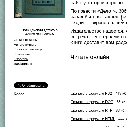
работу которой хорошо з
По повести «Дело № 306
назад был поставлен фи
сходит с экранов нашей 
Издательство надеется, 
Полицейский детектив
другие книги жанра:
встреча с его героями н
Он где-то здесь
книги доставит вам радо
Ничего личного
Клюква в шоколаде
Колыбельная
Читать онлайн
Озорство
Все книги »
Скачать в формате FB2
- 449 кб
Класс!
Скачать в формате DOC
- 88 кб
Скачать в формате RTF
- 88 кб
Скачать в формате HTML
- 444 