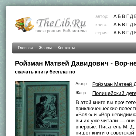
автор:
А
Б
В
Г
Д
книга:
А
Б
В
Г
Д
серия:
А
Б
В
Г
Д
Главная
Жанры
Контакты
Ройзман Матвей Давидович - Вор-н
скачать книгу бесплатно
Автор:
Ройзман Матвей 
Жанр:
Полицейский дет
В этой книге вы прочтете
приключенческие повест
«Волк» и «Вор-невидимк
вы их уже читали — они
впервые. Писатель М. Д
пишет книги о советской