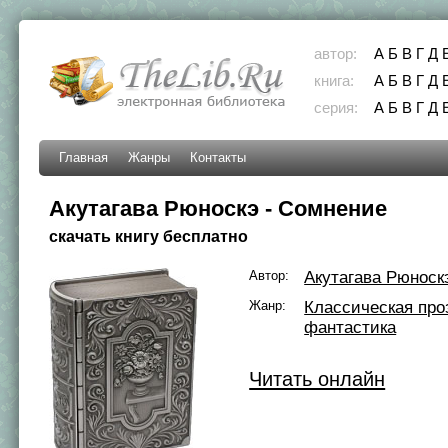
автор:
А
Б
В
Г
Д
книга:
А
Б
В
Г
Д
серия:
А
Б
В
Г
Д
Главная
Жанры
Контакты
Акутагава Рюноскэ - Сомнение
скачать книгу бесплатно
Автор:
Акутагава Рюноск
Жанр:
Классическая про
фантастика
Читать онлайн