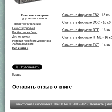
Скачать в формате FB2
- 18 кб
Классическая проза
другие книги жанра:
Скачать в формате DOC
- 16 кб
Торжество чучельника
Псмит-журналист
Скачать в формате RTF
- 16 кб
Как бы там ни было
Дом на дюнах
Скачать в формате HTML
- 16 к
История покойного Джонатана
Уайлда великого
Скачать в формате TXT
- 14 кб
Все книги »
Класс!
Оставить отзыв о книге
Электронная библиотека TheLib.Ru © 2006-2026 |
Контакты
|
Ав