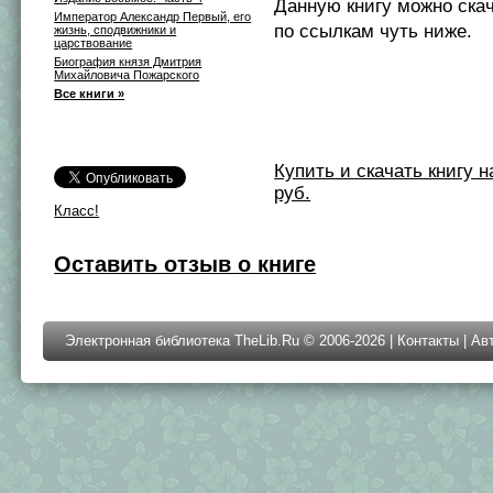
Данную книгу можно ска
Император Александр Первый, его
по ссылкам чуть ниже.
жизнь, сподвижники и
царствование
Биография князя Дмитрия
Михайловича Пожарского
Все книги »
Купить и скачать книгу на 
руб.
Класс!
Оставить отзыв о книге
Электронная библиотека TheLib.Ru © 2006-2026 |
Контакты
|
Ав