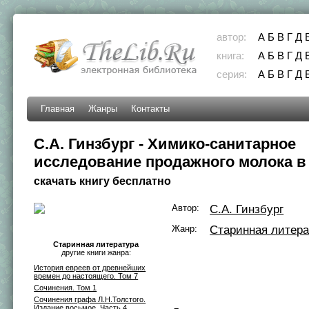
автор:
А
Б
В
Г
Д
книга:
А
Б
В
Г
Д
серия:
А
Б
В
Г
Д
Главная
Жанры
Контакты
С.А. Гинзбург - Химико-санитарное
исследование продажного молока в
скачать книгу бесплатно
Автор:
С.А. Гинзбург
Жанр:
Старинная литера
Старинная литература
другие книги жанра:
История евреев от древнейших
времен до настоящего. Том 7
Сочинения. Том 1
Сочинения графа Л.Н.Толстого.
Издание восьмое. Часть 4