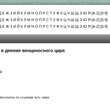
Д
Е
Ж
З
И
Й
К
Л
М
Н
О
П
Р
С
Т
У
Ф
Х
Ц
Ч
Ш
Щ
Э
Ю
Я
[A-Z]
[0-9]
Д
Е
Ж
З
И
Й
К
Л
М
Н
О
П
Р
С
Т
У
Ф
Х
Ц
Ч
Ш
Щ
Э
Ю
Я
[A-Z]
[0-9]
Д
Е
Ж
З
И
Й
К
Л
М
Н
О
П
Р
С
Т
У
Ф
Х
Ц
Ч
Ш
Щ
Э
Ю
Я
[A-Z]
[0-9]
ь и деяния венценосного царя
ра
бесплатно по ссылкам чуть ниже.