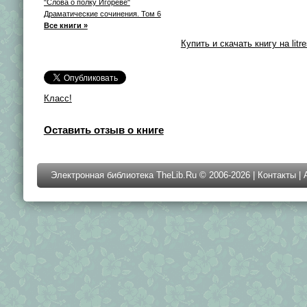
"Слова о полку Игореве"
Драматические сочинения. Том 6
Все книги »
Купить и скачать книгу на litre
Класс!
Оставить отзыв о книге
Электронная библиотека TheLib.Ru © 2006-2026 |
Контакты
|