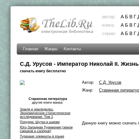
автор:
А
Б
В
Г
книга:
А
Б
В
Г
серия:
А
Б
В
Г
Главная
Жанры
Контакты
С.Д. Урусов - Император Николай II. Жизн
скачать книгу бесплатно
Автор:
С.Д. Урусов
Жанр:
Старинная литерату
Старинная литература
другие книги жанра:
Земля и земледелец.
Экономическое статистическое
исследование. Том 1
Попурри. Шутки и шаржи
Данную книгу можно скачать 
Юго-Западная Туркмения (земли
сарыков и салоров)
Турецкие элементы в языке