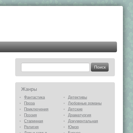
Жанры
Фантастика
Детективы
Проза
Любовные романы
Приключения
Детские
Поэзия
Драматургия
Старинная
Документальная
Религия
Юмор
Дом и семья
Бизнес