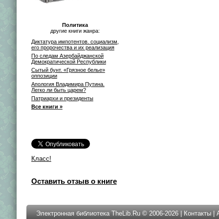
Политика
другие книги жанра:
Диктатура импотентов. социализм,
его пророчества и их реализация
По следам Азербайджанской
Демократической Республики
Сытый бунт. «Грязное белье»
оппозиции
Апология Владимира Путина.
Легко ли быть царем?
Патриархи и президенты
Все книги »
Класс!
Оставить отзыв о книге
Электронная библиотека TheLib.Ru © 2006-2026 |
Контакты
|