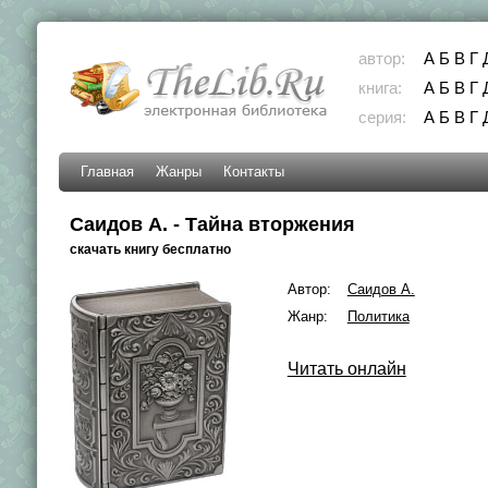
автор:
А
Б
В
Г
книга:
А
Б
В
Г
серия:
А
Б
В
Г
Главная
Жанры
Контакты
Саидов А. - Тайна вторжения
скачать книгу бесплатно
Автор:
Саидов А.
Жанр:
Политика
Читать онлайн