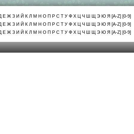
Д
Е
Ж
З
И
Й
К
Л
М
Н
О
П
Р
С
Т
У
Ф
Х
Ц
Ч
Ш
Щ
Э
Ю
Я
[A-Z]
[0-9]
Д
Е
Ж
З
И
Й
К
Л
М
Н
О
П
Р
С
Т
У
Ф
Х
Ц
Ч
Ш
Щ
Э
Ю
Я
[A-Z]
[0-9]
Д
Е
Ж
З
И
Й
К
Л
М
Н
О
П
Р
С
Т
У
Ф
Х
Ц
Ч
Ш
Щ
Э
Ю
Я
[A-Z]
[0-9]