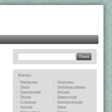
Жанры
Фантастика
Детективы
Проза
Любовные романы
Приключения
Детские
Поэзия
Драматургия
Старинная
Документальная
Религия
Юмор
Дом и семья
Бизнес